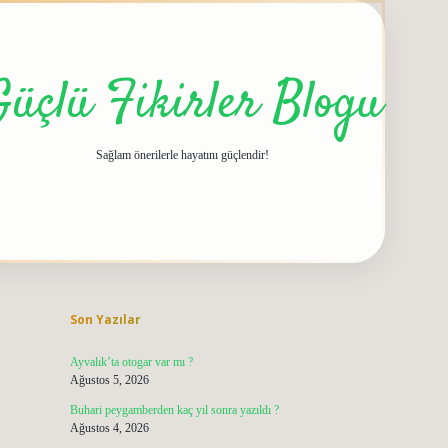
Güçlü Fikirler Blogu
Sağlam önerilerle hayatını güçlendir!
Sidebar
grandoperabet giriş
elexbett.net
tulipbetgir
Son Yazılar
Ayvalık’ta otogar var mı ?
Ağustos 5, 2026
Buhari peygamberden kaç yıl sonra yazıldı ?
Ağustos 4, 2026