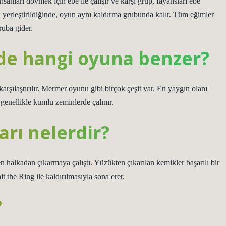
anları dövmek için ebe ile çalışır ve karşı grup, fayansları ebe
yerleştirildiğinde, oyun aynı kaldırma grubunda kalır. Tüm eğimler
ruba gider.
e hangi oyuna benzer?
rşılaştırılır. Mermer oyunu gibi birçok çeşit var. En yaygın olanı
genellikle kumlu zeminlerde çalınır.
rı nelerdir?
n halkadan çıkarmaya çalıştı. Yüzükten çıkarılan kemikler başarılı bir
t the Ring ile kaldırılmasıyla sona erer.
?