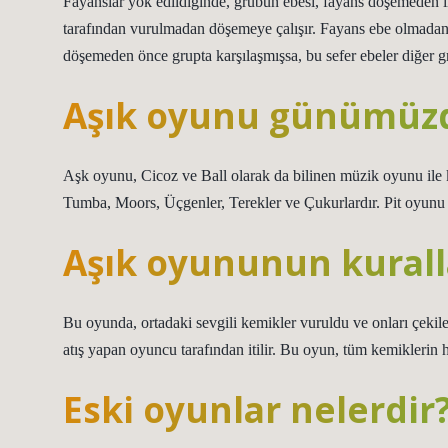
Fayanslar yok edildiğinde, grubun ebesi, fayans döşemeden ins
tarafından vurulmadan döşemeye çalışır. Fayans ebe olmadan 
döşemeden önce grupta karşılaşmışsa, bu sefer ebeler diğer g
Aşık oyunu günümüzd
Aşk oyunu, Cicoz ve Ball olarak da bilinen müzik oyunu ile ka
Tumba, Moors, Üçgenler, Terekler ve Çukurlardır. Pit oyunu 
Aşık oyununun kuralla
Bu oyunda, ortadaki sevgili kemikler vuruldu ve onları çekile
atış yapan oyuncu tarafından itilir. Bu oyun, tüm kemiklerin hi
Eski oyunlar nelerdir