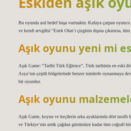
Eskiden aşık oy
Bu oyunda asıl hedef başa vurmaktır. Kafaya çarpan oyuncu tü
ve kendi sevgilisi “Enek Olan’ı çizginin dışına çıkarırsa, tüm s
Aşık oyunu yeni mi es
Aşık Game: “Tarihi Türk Eğlence”, Türk tarihinin en eski d
Asya’nın çeşitli bölgelerinde benzer isimlerle oynanmaya dev
bir oyundur.
Aşık oyunu malzemele
Aşık Game, koyun ve keçilerin arka ayaklarında dört taraflı b
ve Türkiye’nin antik çağdan günümüze kadar tüm coğrafi b