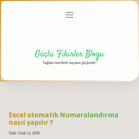
menüyü
Anasayfa
Gizlilik
Yasal
Hakkımızda
aç
Politikası
Uyarı
Güçlü Fikirler Blogu
Sağlam önerilerle hayatını güçlendir!
Excel otomatik Numaralandırma
nasıl yapılır ?
Tarih: Ocak 12, 2026