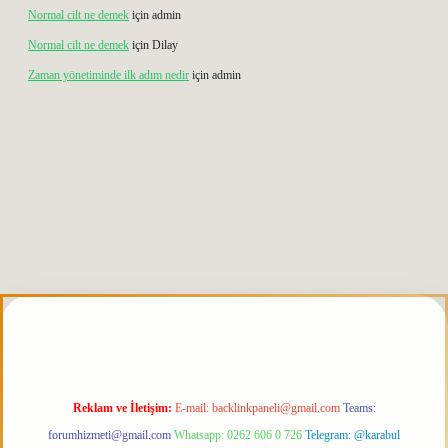
Normal cilt ne demek
için
admin
Normal cilt ne demek
için
Dilay
Zaman yönetiminde ilk adım nedir
için
admin
erabet giriş
elexbett.net
tulipbetgiris.org
Reklam ve İletişim:
E-mail:
backlinkpaneli@gmail.com
Teams:
forumhizmeti@gmail.com
Whatsapp: 0262 606 0 726
Telegram: @karabul