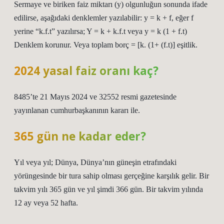
Sermaye ve biriken faiz miktarı (y) olgunluğun sonunda ifade
edilirse, aşağıdaki denklemler yazılabilir: y = k + f, eğer f
yerine “k.f.t” yazılırsa; Y = k + k.f.t veya y = k (1 + f.t)
Denklem korunur. Veya toplam borç = [k. (1+ (f.t)] eşitlik.
2024 yasal faiz oranı kaç?
8485’te 21 Mayıs 2024 ve 32552 resmi gazetesinde
yayınlanan cumhurbaşkanının kararı ile.
365 gün ne kadar eder?
Yıl veya yıl; Dünya, Dünya’nın güneşin etrafındaki
yörüngesinde bir tura sahip olması gerçeğine karşılık gelir. Bir
takvim yılı 365 gün ve yıl şimdi 366 gün. Bir takvim yılında
12 ay veya 52 hafta.