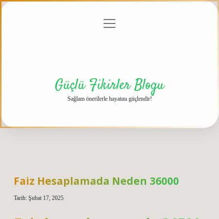
menüyü
Anasayfa
Gizlilik
Yasal
Hakkımızda
aç
Politikası
Uyarı
Güçlü Fikirler Blogu
Sağlam önerilerle hayatını güçlendir!
Faiz Hesaplamada Neden 36000
Tarih: Şubat 17, 2025