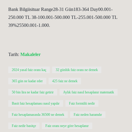
Bank Bilgiisituar Range28-31 Gün183-364 Day00.001-
250.000 TL 38-100.001-500.000 TL-255.001-500.000 TL
39%25500.001-1.000.
Tarih:
Makaleler
2024 yasal faiz oranı kaç
32 günlük faiz oranı ne demek
365 gün ne kadar eder
425 faiz ne demek
50 bin lira ne kadar faiz getirir
Aylık faiz nasıl hesaplanır matematik
Basit faiz hesaplaması nasıl yapılır
Faiz formülü nedir
Faiz hesaplamasında 36500 ne demek
Faiz neden haramdır
Faiz nedir basitçe
Faiz oranı neye göre hesaplanır