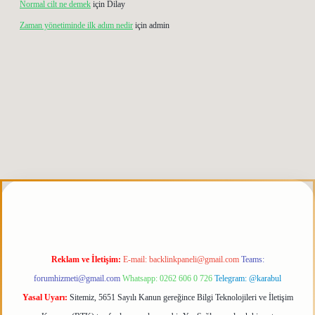
Normal cilt ne demek
için
Dilay
Zaman yönetiminde ilk adım nedir
için
admin
iris.org
Reklam ve İletişim:
E-mail:
backlinkpaneli@gmail.com
Teams:
forumhizmeti@gmail.com
Whatsapp: 0262 606 0 726
Telegram: @karabul
Yasal Uyarı:
Sitemiz, 5651 Sayılı Kanun gereğince Bilgi Teknolojileri ve İletişim