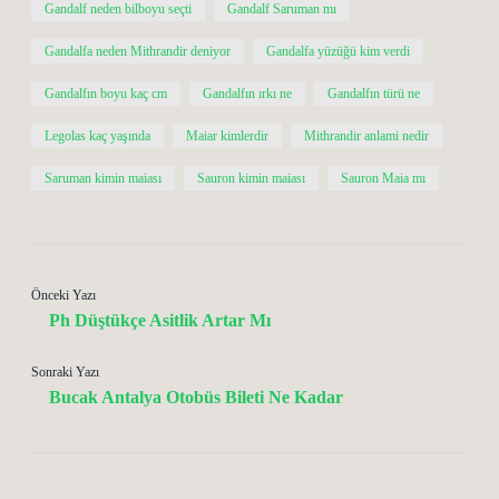
Gandalf neden bilboyu seçti
Gandalf Saruman mı
Gandalfa neden Mithrandir deniyor
Gandalfa yüzüğü kim verdi
Gandalfın boyu kaç cm
Gandalfın ırkı ne
Gandalfın türü ne
Legolas kaç yaşında
Maiar kimlerdir
Mithrandir anlami nedir
Saruman kimin maiası
Sauron kimin maiası
Sauron Maia mı
Önceki Yazı
Ph Düştükçe Asitlik Artar Mı
Sonraki Yazı
Bucak Antalya Otobüs Bileti Ne Kadar