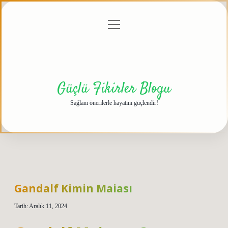
menüyü
Anasayfa
Gizlilik
Yasal
Hakkımızda
aç
Politikası
Uyarı
Güçlü Fikirler Blogu
Sağlam önerilerle hayatını güçlendir!
Gandalf Kimin Maiası
Tarih: Aralık 11, 2024