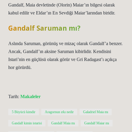
Gandalf, Maia devletinde (Olorin) Maiar’ın bilgesi olarak
kabul edilir ve Eldar’ın En Sevdiği Maiar’larından biridir.
Gandalf Saruman mı?
Aslında Saruman, görünüş ve mizaç olarak Gandalf’a benzer.
Ancak, Gandalf’ın aksine Saruman kibirlidir. Kendisini
Istari’nin en güçlüsü olarak görür ve Gri Radagast’ı açıkça
hor görürdü.
Tarih:
Makaleler
5 Büyücü kimdir
Aragornun ırkı nedir
Galadriel Maia mı
Gandalf kimin istarisi
Gandalf Maia mı
Gandalf Maiar mı