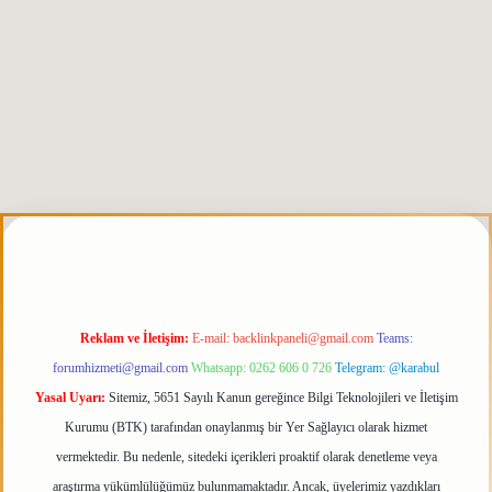
s.org
Reklam ve İletişim:
E-mail:
backlinkpaneli@gmail.com
Teams:
forumhizmeti@gmail.com
Whatsapp: 0262 606 0 726
Telegram: @karabul
Yasal Uyarı:
Sitemiz, 5651 Sayılı Kanun gereğince Bilgi Teknolojileri ve İletişim
Kurumu (BTK) tarafından onaylanmış bir Yer Sağlayıcı olarak hizmet
vermektedir. Bu nedenle, sitedeki içerikleri proaktif olarak denetleme veya
araştırma yükümlülüğümüz bulunmamaktadır. Ancak, üyelerimiz yazdıkları