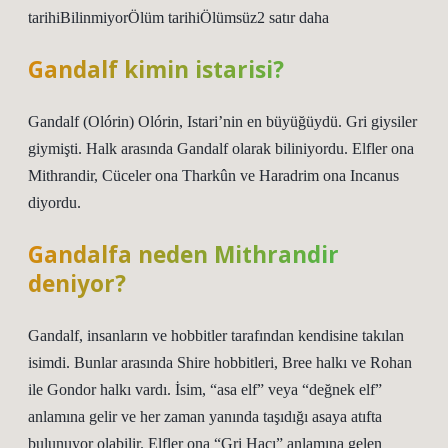
tarihiBilinmiyorÖlüm tarihiÖlümsüz2 satır daha
Gandalf kimin istarisi?
Gandalf (Olórin) Olórin, Istari’nin en büyüğüydü. Gri giysiler
giymişti. Halk arasında Gandalf olarak biliniyordu. Elfler ona
Mithrandir, Cüceler ona Tharkûn ve Haradrim ona Incanus
diyordu.
Gandalfa neden Mithrandir
deniyor?
Gandalf, insanların ve hobbitler tarafından kendisine takılan
isimdi. Bunlar arasında Shire hobbitleri, Bree halkı ve Rohan
ile Gondor halkı vardı. İsim, “asa elf” veya “değnek elf”
anlamına gelir ve her zaman yanında taşıdığı asaya atıfta
bulunuyor olabilir. Elfler ona “Gri Hacı” anlamına gelen