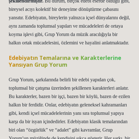
şekillendirmiştir.
Bu durum, birçok edebi eserde olduğu gibi,
bireysel acıyı kolektif bir deneyime dönüştürme çabasını
yansıtır. Edebiyatın, bireylerin yalnızca içsel dünyalarını değil,
aynı zamanda toplumsal yapıları ve mücadeleleri de ortaya
koyma işlevi gibi, Grup Yorum da müzik aracılığıyla bir
halkın ortak mücadelesini, özlemini ve hayalini anlatmaktadır.
Edebiyatın Temalarına ve Karakterlerine
Yansıyan Grup Yorum
Grup Yorum, şarkılarında belirli bir edebi yapıdan çok,
toplumsal bir çatışma üzerinden şekillenen karakterleri anlatır.
Bu karakterler, bazen bir işçi, bazen bir köylü, bazen de ezilen
halkın bir ferdidir. Onlar, edebiyatın geleneksel kahramanları
gibi, kendi içsel mücadelelerinin yanı sıra toplumsal yapıya
karşı da bir isyan içindedirler. Edebiyatın klasik temalarından
biri olan “özgürlük” ve “adalet” gibi kavramlar, Grup
Yorum’un müziğinde de kendisini sıkça gösterir. Her şarkı, bir