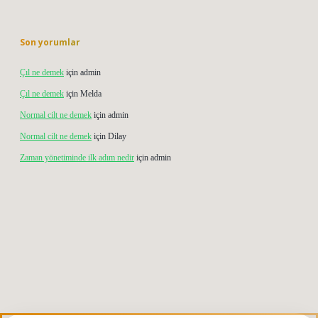
Son yorumlar
Çıl ne demek
için
admin
Çıl ne demek
için
Melda
Normal cilt ne demek
için
admin
Normal cilt ne demek
için
Dilay
Zaman yönetiminde ilk adım nedir
için
admin
etgiris.org