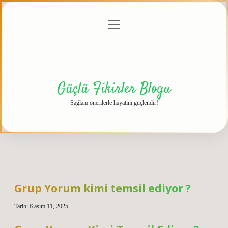
menüyü
Anasayfa
Gizlilik
Yasal
Hakkımızda
aç
Politikası
Uyarı
Güçlü Fikirler Blogu
Sağlam önerilerle hayatını güçlendir!
Grup Yorum kimi temsil ediyor ?
Tarih: Kasım 11, 2025