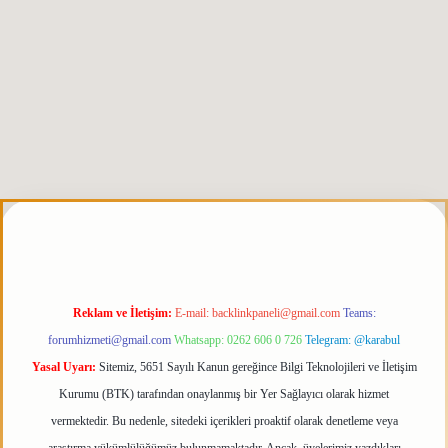
perabet giriş
elexbett.net
tulipbetgiris.org
Reklam ve İletişim:
E-mail:
backlinkpaneli@gmail.com
Teams:
forumhizmeti@gmail.com
Whatsapp: 0262 606 0 726
Telegram: @karabul
Yasal Uyarı:
Sitemiz, 5651 Sayılı Kanun gereğince Bilgi Teknolojileri ve İletişim
Kurumu (BTK) tarafından onaylanmış bir Yer Sağlayıcı olarak hizmet
vermektedir. Bu nedenle, sitedeki içerikleri proaktif olarak denetleme veya