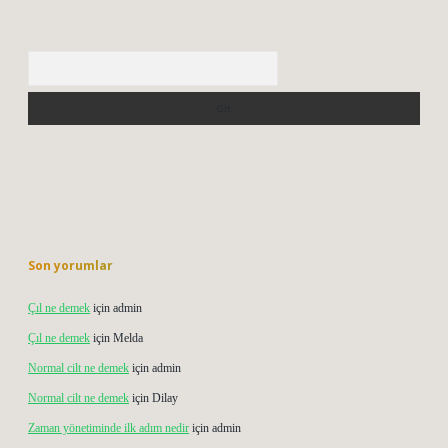
Arama
Son yorumlar
Çıl ne demek
için
admin
Çıl ne demek
için
Melda
Normal cilt ne demek
için
admin
Normal cilt ne demek
için
Dilay
Zaman yönetiminde ilk adım nedir
için
admin