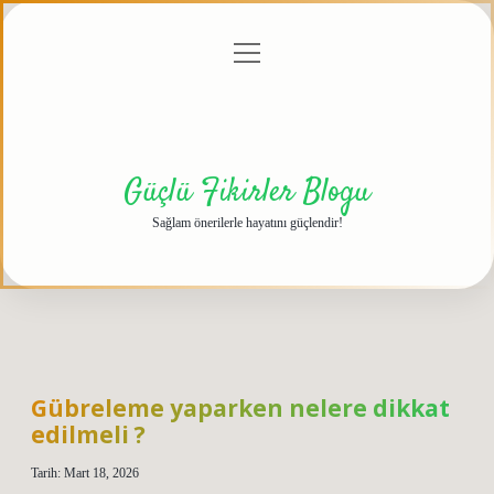
menüyü
Anasayfa
Gizlilik
Yasal
Hakkımızda
aç
Politikası
Uyarı
Güçlü Fikirler Blogu
Sağlam önerilerle hayatını güçlendir!
Gübreleme yaparken nelere dikkat
edilmeli ?
Tarih: Mart 18, 2026