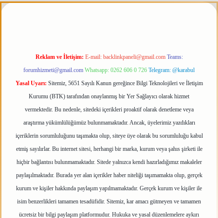
elexbett.net
tulipbetgiris.org
Reklam ve İletişim:
E-mail:
backlinkpaneli@gmail.com
Teams:
forumhizmeti@gmail.com
Whatsapp: 0262 606 0 726
Telegram: @karabul
Yasal Uyarı:
Sitemiz, 5651 Sayılı Kanun gereğince Bilgi Teknolojileri ve İletişim
Kurumu (BTK) tarafından onaylanmış bir Yer Sağlayıcı olarak hizmet
vermektedir. Bu nedenle, sitedeki içerikleri proaktif olarak denetleme veya
araştırma yükümlülüğümüz bulunmamaktadır. Ancak, üyelerimiz yazdıkları
içeriklerin sorumluluğunu taşımakta olup, siteye üye olarak bu sorumluluğu kabul
etmiş sayılırlar. Bu internet sitesi, herhangi bir marka, kurum veya şahıs şirketi ile
hiçbir bağlantısı bulunmamaktadır. Sitede yalnızca kendi hazırladığımız makaleler
paylaşılmaktadır. Burada yer alan içerikler haber niteliği taşımamakta olup, gerçek
kurum ve kişiler hakkında paylaşım yapılmamaktadır. Gerçek kurum ve kişiler ile
isim benzerlikleri tamamen tesadüfidir. Sitemiz, kar amacı gütmeyen ve tamamen
ücretsiz bir bilgi paylaşım platformudur. Hukuka ve yasal düzenlemelere aykırı