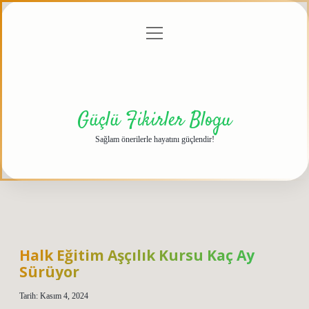
menüyü
Anasayfa
Gizlilik
Yasal
Hakkımızda
aç
Politikası
Uyarı
Güçlü Fikirler Blogu
Sağlam önerilerle hayatını güçlendir!
Halk Eğitim Aşçılık Kursu Kaç Ay
Sürüyor
Tarih: Kasım 4, 2024