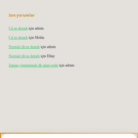
Son yorumlar
Çıl ne demek
için
admin
Çıl ne demek
için
Melda
Normal cilt ne demek
için
admin
Normal cilt ne demek
için
Dilay
Zaman yönetiminde ilk adım nedir
için
admin
rabet giriş
elexbett.net
tulipbetgiris.org