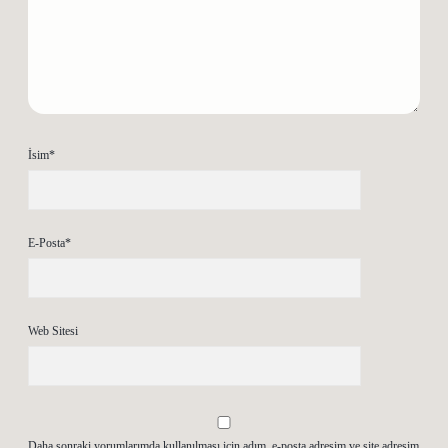
İsim*
E-Posta*
Web Sitesi
Daha sonraki yorumlarımda kullanılması için adım, e-posta adresim ve site adresim