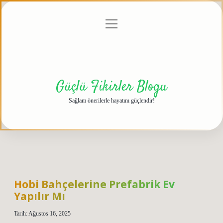
menüyü
Anasayfa
Gizlilik
Yasal
Hakkımızda
aç
Politikası
Uyarı
Güçlü Fikirler Blogu
Sağlam önerilerle hayatını güçlendir!
Hobi Bahçelerine Prefabrik Ev
Yapılır Mı
Tarih: Ağustos 16, 2025