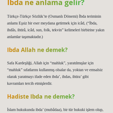
Ibda ne anlama gelir?
Türkçe-Türkçe Sözlük’te (Osmanlı Dönemi) İbda teriminin
anlamı Eşsiz bir eser meydana getirmek için icâd, (“İbda,
ihdâs, ihtirâ, icâd, sun, folk, tekvin” kelimeleri birbirine yakın
anlamlar taşımaktadır.)
Ibda Allah ne demek?
Safa Kardeşliği, Allah için “mahluk”, yaratılmışlar için
“mahluk” sıfatlarını kullanmış olsalar da, yoktan ve emsalsiz
olarak yaratmayı ifade eden ibda’, ihdas, ihtira’ gibi
kavramları tercih etmişlerdir.
Hadiste Ibda ne demek?
İslam hukukunda ibda’ (mubâdaa), bir tür hukuki işlem olup,