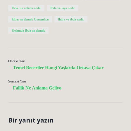
Ibda nın anlamı nedir
Ibda ve inşa nedir
Idbar ne demek Osmanlıca
Ihtira ve ibda nedir
Kelamda Ibda ne demek
Önceki Yazı
Temel Beceriler Hangi Yaşlarda Ortaya Çıkar
Sonraki Yazı
Fallik Ne Anlama Geliyo
Bir yanıt yazın