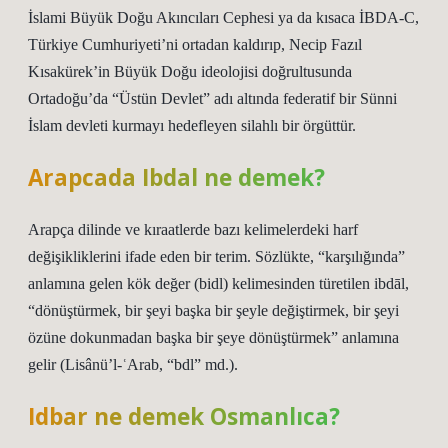
İslami Büyük Doğu Akıncıları Cephesi ya da kısaca İBDA-C,
Türkiye Cumhuriyeti’ni ortadan kaldırıp, Necip Fazıl
Kısakürek’in Büyük Doğu ideolojisi doğrultusunda
Ortadoğu’da “Üstün Devlet” adı altında federatif bir Sünni
İslam devleti kurmayı hedefleyen silahlı bir örgüttür.
Arapcada Ibdal ne demek?
Arapça dilinde ve kıraatlerde bazı kelimelerdeki harf
değişikliklerini ifade eden bir terim. Sözlükte, “karşılığında”
anlamına gelen kök değer (bidl) kelimesinden türetilen ibdāl,
“dönüştürmek, bir şeyi başka bir şeyle değiştirmek, bir şeyi
özüne dokunmadan başka bir şeye dönüştürmek” anlamına
gelir (Lisânü’l-ʿArab, “bdl” md.).
Idbar ne demek Osmanlıca?