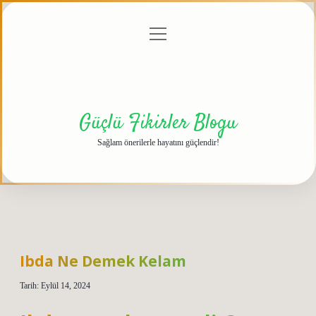
menüyü
Anasayfa
Gizlilik
Yasal
Hakkımızda
aç
Politikası
Uyarı
Güçlü Fikirler Blogu
Sağlam önerilerle hayatını güçlendir!
Ibda Ne Demek Kelam
Tarih: Eylül 14, 2024