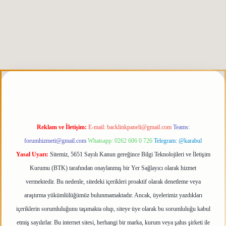
rabet giriş
elexbett.net
tulipbetgiris.org
Reklam ve İletişim:
E-mail:
backlinkpaneli@gmail.com
Teams:
forumhizmeti@gmail.com
Whatsapp: 0262 606 0 726
Telegram: @karabul
Yasal Uyarı:
Sitemiz, 5651 Sayılı Kanun gereğince Bilgi Teknolojileri ve İletişim
Kurumu (BTK) tarafından onaylanmış bir Yer Sağlayıcı olarak hizmet
vermektedir. Bu nedenle, sitedeki içerikleri proaktif olarak denetleme veya
araştırma yükümlülüğümüz bulunmamaktadır. Ancak, üyelerimiz yazdıkları
içeriklerin sorumluluğunu taşımakta olup, siteye üye olarak bu sorumluluğu kabul
etmiş sayılırlar. Bu internet sitesi, herhangi bir marka, kurum veya şahıs şirketi ile