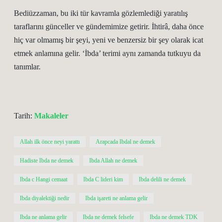
Bediüzzaman, bu iki tür kavramla gözlemlediği yaratılış
taraflarını günceller ve gündemimize getirir. İhtirâ, daha önce
hiç var olmamış bir şeyi, yeni ve benzersiz bir şey olarak icat
etmek anlamına gelir. ‘İbda’ terimi aynı zamanda tutkuyu da
tanımlar.
Tarih:
Makaleler
Allah ilk önce neyi yarattı
Arapcada Ibdal ne demek
Hadiste Ibda ne demek
Ibda Allah ne demek
Ibda c Hangi cemaat
Ibda C lideri kim
Ibda delili ne demek
Ibda diyalektiği nedir
Ibda işareti ne anlama gelir
Ibda ne anlama gelir
Ibda ne demek felsefe
Ibda ne demek TDK