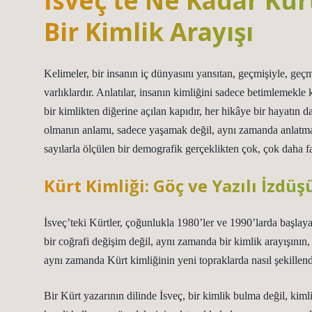
İsveç’te Ne Kadar Kür
Bir Kimlik Arayışı
Kelimeler, bir insanın iç dünyasını yansıtan, geçmişiyle, geçmi
varlıklardır. Anlatılar, insanın kimliğini sadece betimlemekl
bir kimlikten diğerine açılan kapıdır, her hikâye bir hayatın da
olmanın anlamı, sadece yaşamak değil, aynı zamanda anlatmak
sayılarla ölçülen bir demografik gerçeklikten çok, çok daha fa
Kürt Kimliği: Göç ve Yazılı İzdüş
İsveç’teki Kürtler, çoğunlukla 1980’ler ve 1990’larda başlaya
bir coğrafi değişim değil, aynı zamanda bir kimlik arayışının,
aynı zamanda Kürt kimliğinin yeni topraklarda nasıl şekillendi
Bir Kürt yazarının dilinde İsveç, bir kimlik bulma değil, kimli