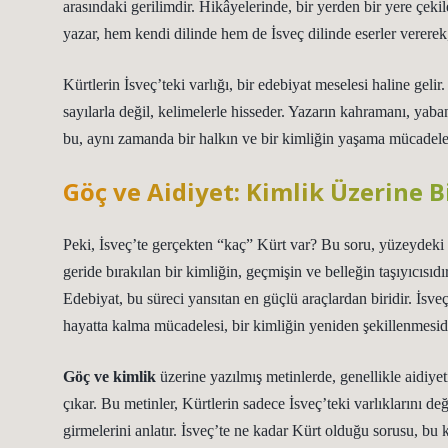
arasındaki gerilimdir. Hikâyelerinde, bir yerden bir yere çeki
yazar, hem kendi dilinde hem de İsveç dilinde eserler vererek,
Kürtlerin İsveç’teki varlığı, bir edebiyat meselesi haline gelir.
sayılarla değil, kelimelerle hisseder. Yazarın kahramanı, yab
bu, aynı zamanda bir halkın ve bir kimliğin yaşama mücadele
Göç ve Aidiyet: Kimlik Üzerine
Peki, İsveç’te gerçekten “kaç” Kürt var? Bu soru, yüzeydeki 
geride bırakılan bir kimliğin, geçmişin ve belleğin taşıyıcısıdı
Edebiyat, bu süreci yansıtan en güçlü araçlardan biridir. İsveç’
hayatta kalma mücadelesi, bir kimliğin yeniden şekillenmesidi
Göç ve kimlik
üzerine yazılmış metinlerde, genellikle aidiyet
çıkar. Bu metinler, Kürtlerin sadece İsveç’teki varlıklarını de
girmelerini anlatır. İsveç’te ne kadar Kürt olduğu sorusu, bu