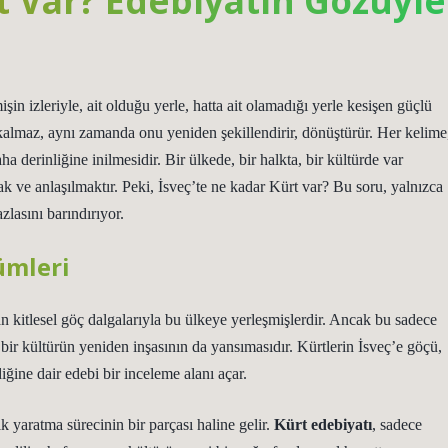
t Var? Edebiyatın Gözüyle
şin izleriyle, ait olduğu yerle, hatta ait olamadığı yerle kesişen güçlü
e kalmaz, aynı zamanda onu yeniden şekillendirir, dönüştürür. Her kelime
ha derinliğine inilmesidir. Bir ülkede, bir halkta, bir kültürde var
 ve anlaşılmaktır. Peki, İsveç’te ne kadar Kürt var? Bu soru, yalnızca
zlasını barındırıyor.
ümleri
n kitlesel göç dalgalarıyla bu ülkeye yerleşmişlerdir. Ancak bu sadece
 bir kültürün yeniden inşasının da yansımasıdır. Kürtlerin İsveç’e göçü,
ğine dair edebi bir inceleme alanı açar.
k yaratma sürecinin bir parçası haline gelir.
Kürt edebiyatı
, sadece