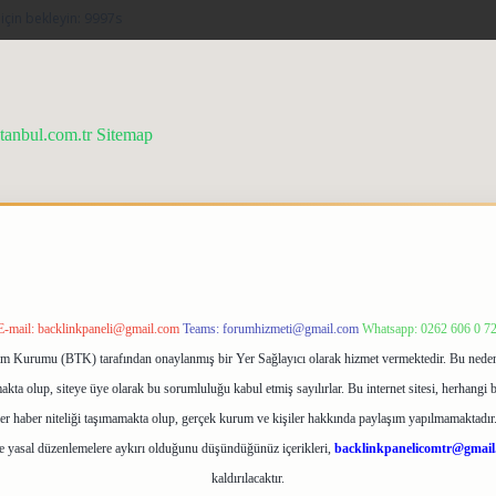
stanbul.com.tr
Sitemap
E-mail:
backlinkpaneli@gmail.com
Teams:
forumhizmeti@gmail.com
Whatsapp: 0262 606 0 7
işim Kurumu (BTK) tarafından onaylanmış bir Yer Sağlayıcı olarak hizmet vermektedir. Bu neden
ta olup, siteye üye olarak bu sorumluluğu kabul etmiş sayılırlar. Bu internet sitesi, herhangi b
ler haber niteliği taşımamakta olup, gerçek kurum ve kişiler hakkında paylaşım yapılmamaktadır.
e yasal düzenlemelere aykırı olduğunu düşündüğünüz içerikleri,
backlinkpanelicomtr@gmail
kaldırılacaktır.