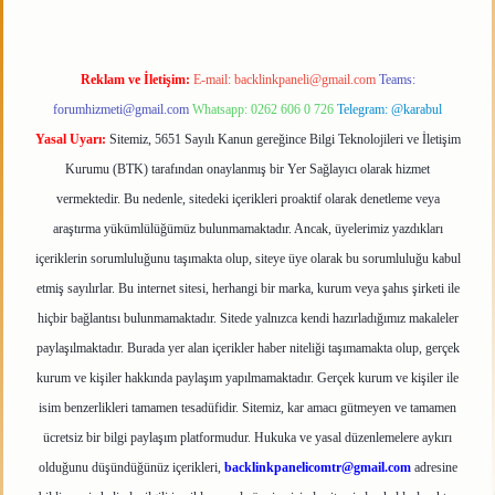
Reklam ve İletişim:
E-mail:
backlinkpaneli@gmail.com
Teams:
forumhizmeti@gmail.com
Whatsapp: 0262 606 0 726
Telegram: @karabul
Yasal Uyarı:
Sitemiz, 5651 Sayılı Kanun gereğince Bilgi Teknolojileri ve İletişim
Kurumu (BTK) tarafından onaylanmış bir Yer Sağlayıcı olarak hizmet
vermektedir. Bu nedenle, sitedeki içerikleri proaktif olarak denetleme veya
araştırma yükümlülüğümüz bulunmamaktadır. Ancak, üyelerimiz yazdıkları
içeriklerin sorumluluğunu taşımakta olup, siteye üye olarak bu sorumluluğu kabul
etmiş sayılırlar. Bu internet sitesi, herhangi bir marka, kurum veya şahıs şirketi ile
hiçbir bağlantısı bulunmamaktadır. Sitede yalnızca kendi hazırladığımız makaleler
paylaşılmaktadır. Burada yer alan içerikler haber niteliği taşımamakta olup, gerçek
kurum ve kişiler hakkında paylaşım yapılmamaktadır. Gerçek kurum ve kişiler ile
isim benzerlikleri tamamen tesadüfidir. Sitemiz, kar amacı gütmeyen ve tamamen
ücretsiz bir bilgi paylaşım platformudur. Hukuka ve yasal düzenlemelere aykırı
olduğunu düşündüğünüz içerikleri,
backlinkpanelicomtr@gmail.com
adresine