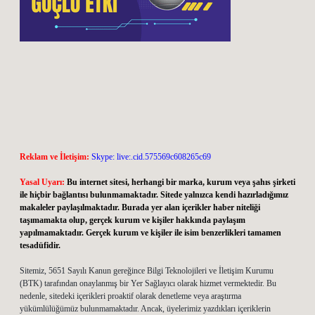
Reklam ve İletişim:
Skype: live:.cid.575569c608265c69
Yasal Uyarı:
Bu internet sitesi, herhangi bir marka, kurum veya şahıs şirketi
ile hiçbir bağlantısı bulunmamaktadır. Sitede yalnızca kendi hazırladığımız
makaleler paylaşılmaktadır. Burada yer alan içerikler haber niteliği
taşımamakta olup, gerçek kurum ve kişiler hakkında paylaşım
yapılmamaktadır. Gerçek kurum ve kişiler ile isim benzerlikleri tamamen
tesadüfidir.
Sitemiz, 5651 Sayılı Kanun gereğince Bilgi Teknolojileri ve İletişim Kurumu
(BTK) tarafından onaylanmış bir Yer Sağlayıcı olarak hizmet vermektedir. Bu
nedenle, sitedeki içerikleri proaktif olarak denetleme veya araştırma
yükümlülüğümüz bulunmamaktadır. Ancak, üyelerimiz yazdıkları içeriklerin