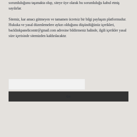
sorumluluğunu taşımakta olup, siteye üye olarak bu sorumluluğu kabul etmiş
sayılırlar.
Sitemiz, kar amacı gütmeyen ve tamamen ücretsiz bir bilgi paylaşım platformudur.
Hukuka ve yasal düzenlemelere aykırı olduğunu düşündüğünüz içerikleri,
backlinkpanelicomtr@gmail.com
adresine bildirmeniz halinde, ilgili içerikler yasal
süre içerisinde sitemizden kaldırılacaktır.
Arama