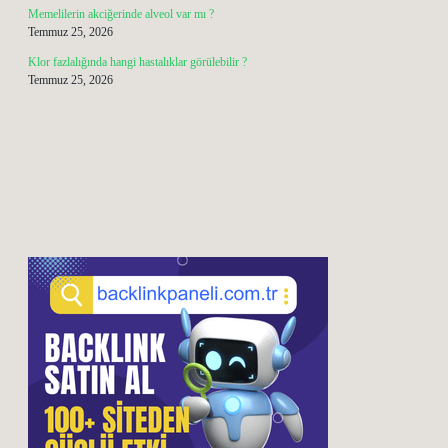
Memelilerin akciğerinde alveol var mı ?
Temmuz 25, 2026
Klor fazlalığında hangi hastalıklar görülebilir ?
Temmuz 25, 2026