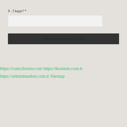
9 - 5 kaçtır?
*
https://coinciforum.com
https://ikonium.com.tr
https://sehrinistanbul.com.tr
Sitemap
Sidebar