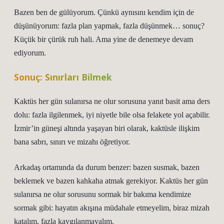
Bazen ben de gülüyorum. Çünkü aynısını kendim için de
düşünüyorum: fazla plan yapmak, fazla düşünmek… sonuç?
Küçük bir çürük ruh hali. Ama yine de denemeye devam
ediyorum.
Sonuç: Sınırları Bilmek
Kaktüs her gün sulanırsa ne olur sorusuna yanıt basit ama ders
dolu: fazla ilgilenmek, iyi niyetle bile olsa felakete yol açabilir.
İzmir’in güneşi altında yaşayan biri olarak, kaktüsle ilişkim
bana sabrı, sınırı ve mizahı öğretiyor.
Arkadaş ortamında da durum benzer: bazen susmak, bazen
beklemek ve bazen kahkaha atmak gerekiyor. Kaktüs her gün
sulanırsa ne olur sorusunu sormak bir bakıma kendimize
sormak gibi: hayatın akışına müdahale etmeyelim, biraz mizah
katalım, fazla kaygılanmayalım.