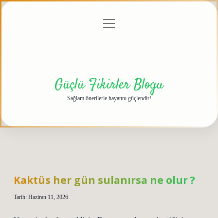
menüyü
Anasayfa
Gizlilik
Yasal
Hakkımızda
aç
Politikası
Uyarı
Güçlü Fikirler Blogu
Sağlam önerilerle hayatını güçlendir!
Kaktüs her gün sulanırsa ne olur ?
Tarih: Haziran 11, 2026