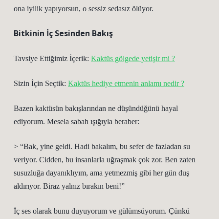
ona iyilik yapıyorsun, o sessiz sedasız ölüyor.
Bitkinin İç Sesinden Bakış
Tavsiye Ettiğimiz İçerik:
Kaktüs gölgede yetişir mi ?
Sizin İçin Seçtik:
Kaktüs hediye etmenin anlamı nedir ?
Bazen kaktüsün bakışlarından ne düşündüğünü hayal
ediyorum. Mesela sabah ışığıyla beraber:
> “Bak, yine geldi. Hadi bakalım, bu sefer de fazladan su
veriyor. Cidden, bu insanlarla uğraşmak çok zor. Ben zaten
susuzluğa dayanıklıyım, ama yetmezmiş gibi her gün duş
aldırıyor. Biraz yalnız bırakın beni!”
İç ses olarak bunu duyuyorum ve gülümsüyorum. Çünkü