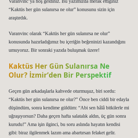
Varanvinc’ya hoş geldiniz. Bu yazımızda merak ettiğiniz
“Kaktüs her gün sulanırsa ne olur” konusunu sizin için
araştırdık.
Varanvinc olarak “Kaktüs her gün sulanırsa ne olur”
konusunda hazırladığımız bu içeriğin beğeninizi kazandığını
umuyoruz. Bir sonraki yazıda buluşmak üzere!
Kaktüs Her Gün Sulanırsa Ne
Olur? İzmir’den Bir Perspektif
Geçen gün arkadaşlarla kahvede oturmuşuz, biri sordu:
“Kaktüs her gün sulanırsa ne olur?” Önce ben ciddi bir edayla
düşündüm, sonra kendime güldüm: “Abi sen hâlâ bitkilerle mi
uğraşıyorsun? Daha geçen hafta salatalık aldın, üç gün sonra
kurudu!” Ama işin ilginci, bu soru aslında hayatın kendisi
gibi: biraz ilgilenmek lazım ama abartırsan felaket gelir.