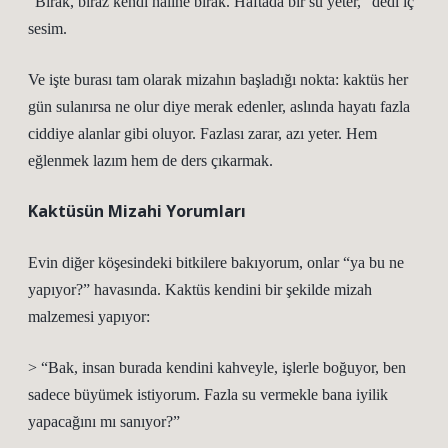
“Bırak, biraz kendi haline bırak. Haftada bir su yeter,” dedi iç
sesim.
Ve işte burası tam olarak mizahın başladığı nokta: kaktüs her
gün sulanırsa ne olur diye merak edenler, aslında hayatı fazla
ciddiye alanlar gibi oluyor. Fazlası zarar, azı yeter. Hem
eğlenmek lazım hem de ders çıkarmak.
Kaktüsün Mizahi Yorumları
Evin diğer köşesindeki bitkilere bakıyorum, onlar “ya bu ne
yapıyor?” havasında. Kaktüs kendini bir şekilde mizah
malzemesi yapıyor:
> “Bak, insan burada kendini kahveyle, işlerle boğuyor, ben
sadece büyümek istiyorum. Fazla su vermekle bana iyilik
yapacağını mı sanıyor?”