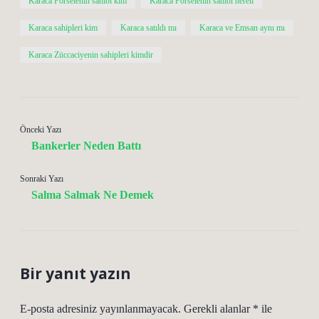
Karaca Porselenin sahibi kim
Karaca Porselenin sahibi nereli
Karaca sahipleri kim
Karaca satıldı mı
Karaca ve Emsan aynı mı
Karaca Züccaciyenin sahipleri kimdir
Önceki Yazı
Bankerler Neden Battı
Sonraki Yazı
Salma Salmak Ne Demek
Bir yanıt yazın
E-posta adresiniz yayınlanmayacak.
Gerekli alanlar
*
ile