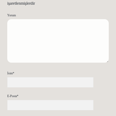
işaretlenmişlerdir
Yorum
İsim*
E-Posta*