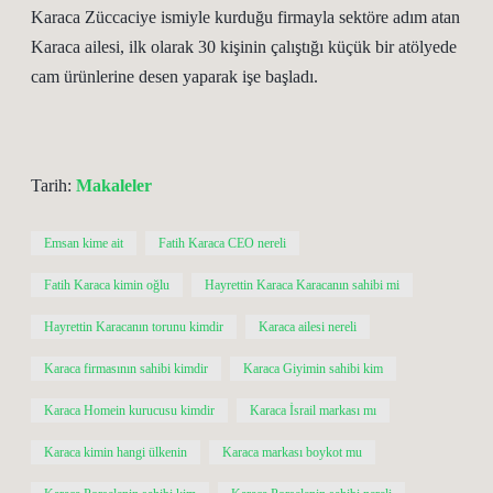
Karaca Züccaciye ismiyle kurduğu firmayla sektöre adım atan
Karaca ailesi, ilk olarak 30 kişinin çalıştığı küçük bir atölyede
cam ürünlerine desen yaparak işe başladı.
Tarih:
Makaleler
Emsan kime ait
Fatih Karaca CEO nereli
Fatih Karaca kimin oğlu
Hayrettin Karaca Karacanın sahibi mi
Hayrettin Karacanın torunu kimdir
Karaca ailesi nereli
Karaca firmasının sahibi kimdir
Karaca Giyimin sahibi kim
Karaca Homein kurucusu kimdir
Karaca İsrail markası mı
Karaca kimin hangi ülkenin
Karaca markası boykot mu