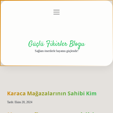
menüyü
Anasayfa
Gizlilik
Yasal
Hakkımızda
aç
Politikası
Uyarı
Güçlü Fikirler Blogu
Sağlam önerilerle hayatını güçlendir!
Karaca Mağazalarının Sahibi Kim
Tarih: Ekim 20, 2024