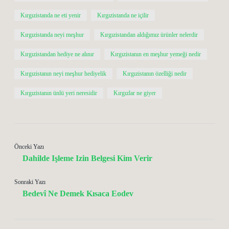
Kırgızistanda ne eti yenir
Kırgızistanda ne içilir
Kırgızistanda neyi meşhur
Kırgızistandan aldığımız ürünler nelerdir
Kırgızistandan hediye ne alınır
Kırgızistanın en meşhur yemeği nedir
Kırgızistanın neyi meşhur hediyelik
Kırgızistanın özelliği nedir
Kırgızistanın ünlü yeri neresidir
Kırgızlar ne giyer
Önceki Yazı
Dahilde Işleme Izin Belgesi Kim Verir
Sonraki Yazı
Bedevî Ne Demek Kısaca Eodev