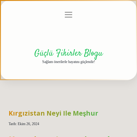
menüyü
Anasayfa
Gizlilik
Yasal
Hakkımızda
aç
Politikası
Uyarı
Güçlü Fikirler Blogu
Sağlam önerilerle hayatını güçlendir!
Kırgızistan Neyi Ile Meşhur
Tarih: Ekim 26, 2024