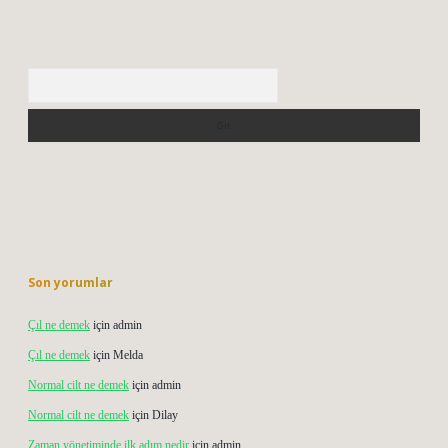
Arama
Son yorumlar
Çıl ne demek
için
admin
Çıl ne demek
için
Melda
Normal cilt ne demek
için
admin
Normal cilt ne demek
için
Dilay
Zaman yönetiminde ilk adım nedir
için
admin