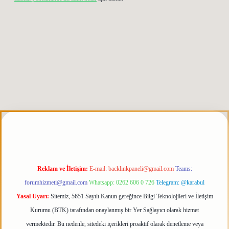
erabet giriş
elexbett.net
tulipbetgiris.org
Reklam ve İletişim:
E-mail:
backlinkpaneli@gmail.com
Teams:
forumhizmeti@gmail.com
Whatsapp: 0262 606 0 726
Telegram: @karabul
Yasal Uyarı:
Sitemiz, 5651 Sayılı Kanun gereğince Bilgi Teknolojileri ve İletişim
Kurumu (BTK) tarafından onaylanmış bir Yer Sağlayıcı olarak hizmet
vermektedir. Bu nedenle, sitedeki içerikleri proaktif olarak denetleme veya