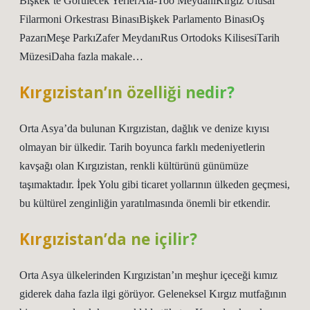
Bişkek’te Görülecek YerlerAla-Too MeydanıKırgız Ulusal
Filarmoni Orkestrası BinasıBişkek Parlamento BinasıOş
PazarıMeşe ParkıZafer MeydanıRus Ortodoks KilisesiTarih
MüzesiDaha fazla makale…
Kırgızistan’ın özelliği nedir?
Orta Asya’da bulunan Kırgızistan, dağlık ve denize kıyısı
olmayan bir ülkedir. Tarih boyunca farklı medeniyetlerin
kavşağı olan Kırgızistan, renkli kültürünü günümüze
taşımaktadır. İpek Yolu gibi ticaret yollarının ülkeden geçmesi,
bu kültürel zenginliğin yaratılmasında önemli bir etkendir.
Kırgızistan’da ne içilir?
Orta Asya ülkelerinden Kırgızistan’ın meşhur içeceği kımız
giderek daha fazla ilgi görüyor. Geleneksel Kırgız mutfağının