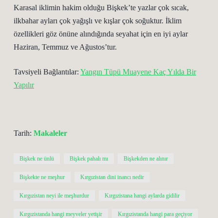
Karasal iklimin hakim olduğu Bişkek’te yazlar çok sıcak,
ilkbahar ayları çok yağışlı ve kışlar çok soğuktur. İklim
özellikleri göz önüne alındığında seyahat için en iyi aylar
Haziran, Temmuz ve Ağustos’tur.
Tavsiyeli Bağlantılar:
Yangın Tüpü Muayene Kaç Yılda Bir
Yapılır
Tarih:
Makaleler
Bişkek ne ünlü
Bişkek pahalı mı
Bişkekden ne alınır
Bişkekte ne meşhur
Kırgızistan dini inancı nedir
Kırgızistan neyi ile meşhurdur
Kırgızistana hangi aylarda gidilir
Kırgızistanda hangi meyveler yetişir
Kırgızistanda hangi para geçiyor