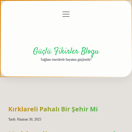
menüyü
Anasayfa
Gizlilik
Yasal
Hakkımızda
aç
Politikası
Uyarı
Güçlü Fikirler Blogu
Sağlam önerilerle hayatını güçlendir!
Kırklareli Pahalı Bir Şehir Mi
Tarih: Haziran 30, 2025