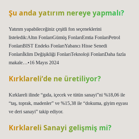
Şu anda yatırım nereye yapmalı?
Yatırım yapabileceğiniz çeşitli fon seçeneklerini
listeledik:Altın FonlarıGümüş FonlarıEmtia FonlarıPetrol
FonlarıBIST Endeks FonlarıYabancı Hisse Senedi
Fonlarıİklim Değişikliği FonlarıTeknoloji FonlarıDaha fazla
makale…•16 Mayıs 2024
Kırklareli’de ne üretiliyor?
Kırklareli ilinde “gıda, içecek ve tütün sanayi”ni %18,06 ile
“taş, toprak, madenler” ve %15,38 ile “dokuma, giyim eşyası
ve deri sanayi” takip ediyor.
Kırklareli Sanayi gelişmiş mi?