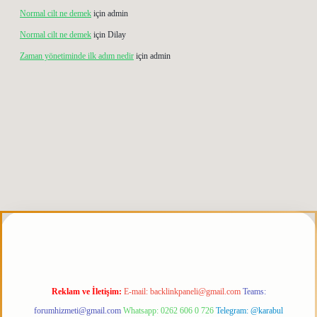
Normal cilt ne demek
için
admin
Normal cilt ne demek
için
Dilay
Zaman yönetiminde ilk adım nedir
için
admin
ris.org
Reklam ve İletişim:
E-mail:
backlinkpaneli@gmail.com
Teams:
forumhizmeti@gmail.com
Whatsapp: 0262 606 0 726
Telegram: @karabul