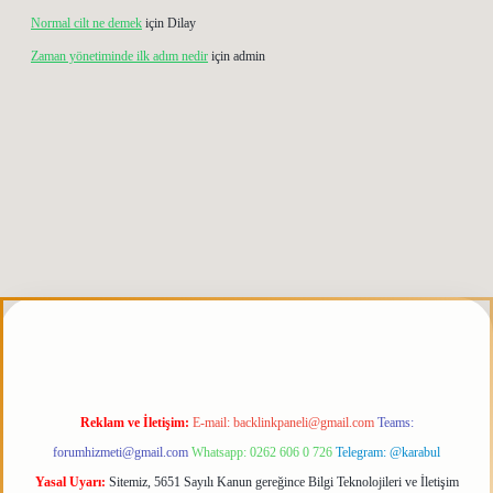
Normal cilt ne demek
için
Dilay
Zaman yönetiminde ilk adım nedir
için
admin
etgiris.org
Reklam ve İletişim:
E-mail:
backlinkpaneli@gmail.com
Teams:
forumhizmeti@gmail.com
Whatsapp: 0262 606 0 726
Telegram: @karabul
Yasal Uyarı:
Sitemiz, 5651 Sayılı Kanun gereğince Bilgi Teknolojileri ve İletişim