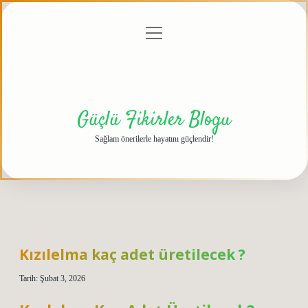
menüyü
Anasayfa
Gizlilik
Yasal
Hakkımızda
aç
Politikası
Uyarı
Güçlü Fikirler Blogu
Sağlam önerilerle hayatını güçlendir!
Kızılelma kaç adet üretilecek ?
Tarih: Şubat 3, 2026