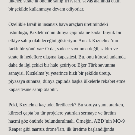
ülkeler, stratejik öneme sahip İHA’ları, savaş alanında etkin
bir şekilde kullanmaya devam ediyorlar.
Özellikle İsrail’in insansız hava araçları üretimindeki
üstünlüğü, Kızılelma’nın dünya çapında ne kadar büyük bir
etkiye sahip olabileceğini gösteriyor. Ancak Kızılelma’nın
farklı bir yönü var: O da, sadece savunma değil, saldırı ve
stratejik hedeflere ulaşma kapasitesi. Bu, onu küresel anlamda
daha da ilgi çekici bir hale getiriyor. Eğer Türk savunma
sanayisi, Kızılelma’yı yeterince hızlı bir şekilde üretip,
piyasaya sunarsa, dünya çapında başka ülkelerle rekabet etme
kapasitesine sahip olabilir.
Peki, Kızılelma kaç adet üretilecek? Bu soruya yanıt ararken,
küresel çapta bu tür projelere yatırılan sermaye ve üretim
hacmi göz önünde bulundurulmalı. Örneğin, ABD’nin MQ-9
Reaper gibi taarruz drone’ları, ilk üretime başlandığında