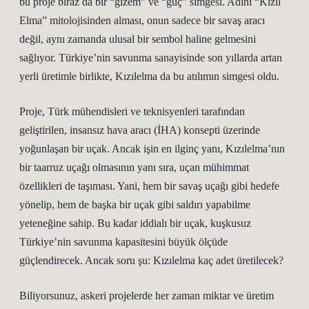
bu proje biraz da bir “gizem” ve “güç” simgesi. Adını “Kızıl
Elma” mitolojisinden alması, onun sadece bir savaş aracı
değil, aynı zamanda ulusal bir sembol haline gelmesini
sağlıyor. Türkiye’nin savunma sanayisinde son yıllarda artan
yerli üretimle birlikte, Kızılelma da bu atılımın simgesi oldu.
Proje, Türk mühendisleri ve teknisyenleri tarafından
geliştirilen, insansız hava aracı (İHA) konsepti üzerinde
yoğunlaşan bir uçak. Ancak işin en ilginç yanı, Kızılelma’nın
bir taarruz uçağı olmasının yanı sıra, uçan mühimmat
özellikleri de taşıması. Yani, hem bir savaş uçağı gibi hedefe
yönelip, hem de başka bir uçak gibi saldırı yapabilme
yeteneğine sahip. Bu kadar iddialı bir uçak, kuşkusuz
Türkiye’nin savunma kapasitesini büyük ölçüde
güçlendirecek. Ancak soru şu: Kızılelma kaç adet üretilecek?
Biliyorsunuz, askeri projelerde her zaman miktar ve üretim