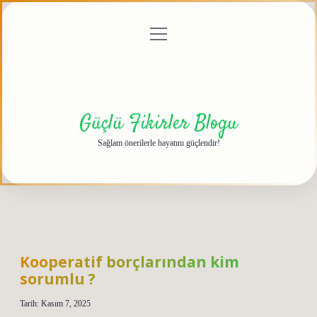
menüyü
Anasayfa
Gizlilik
Yasal
Hakkımızda
aç
Politikası
Uyarı
Güçlü Fikirler Blogu
Sağlam önerilerle hayatını güçlendir!
Kooperatif borçlarından kim
sorumlu ?
Tarih: Kasım 7, 2025