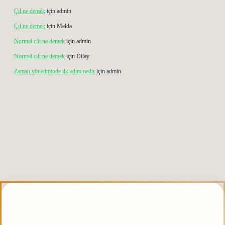
Çıl ne demek
için
admin
Çıl ne demek
için
Melda
Normal cilt ne demek
için
admin
Normal cilt ne demek
için
Dilay
Zaman yönetiminde ilk adım nedir
için
admin
etgiris.org