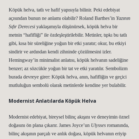
Köpük helva, tatlı ve hafif yapısıyla bilinir. Peki edebiyat
açısından bunun ne anlamı olabilir? Roland Barthes’in
Yazının
Sıfır Derecesi
yaklaşımıyla düşünürsek, köpük helva bir
metnin “hafifliği” ile özdeşleştirilebilir. Metinler, tıpkı bu tatlı
gibi, kısa bir süreliğine yoğun bir etki yaratır; okur, bu etkiyi
sindirir ve ardından kendi zihninde çözülmesini izler.
Hemingway’in minimalist anlatısı, köpük helvanın sadeliğine
benzer; az sözcükle yoğun bir tat ve etki yaratılır.
Sembolizm
burada devreye girer: Köpük helva, anın, hafifliğin ve geçici
mutluluğun sembolü olarak metinlerde kendine yer bulabilir.
Modernist Anlatılarda Köpük Helva
Modernist edebiyat, bireysel bilinç akışını ve deneyimin öznel
doğasını ön plana çıkarır. James Joyce’un
Ulysses
romanında,
bilinç akışının parçalı ve anlık doğası, köpük helvanın eriyip