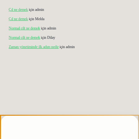
Çıl ne demek
için
admin
Çıl ne demek
için
Melda
Normal cilt ne demek
için
admin
Normal cilt ne demek
için
Dilay
Zaman yönetiminde ilk adım nedir
için
admin
betgiris.org