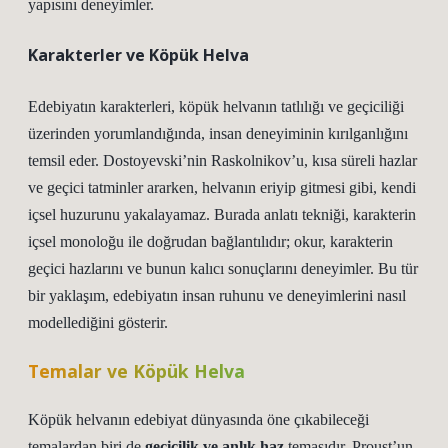
yapısını deneyimler.
Karakterler ve Köpük Helva
Edebiyatın karakterleri, köpük helvanın tatlılığı ve geçiciliği
üzerinden yorumlandığında, insan deneyiminin kırılganlığını
temsil eder. Dostoyevski’nin Raskolnikov’u, kısa süreli hazlar
ve geçici tatminler ararken, helvanın eriyip gitmesi gibi, kendi
içsel huzurunu yakalayamaz. Burada
anlatı tekniği
, karakterin
içsel monoloğu ile doğrudan bağlantılıdır; okur, karakterin
geçici hazlarını ve bunun kalıcı sonuçlarını deneyimler. Bu tür
bir yaklaşım, edebiyatın insan ruhunu ve deneyimlerini nasıl
modellediğini gösterir.
Temalar ve Köpük Helva
Köpük helvanın edebiyat dünyasında öne çıkabileceği
temalardan biri de
geçicilik ve anlık haz
temasıdır. Proust’un