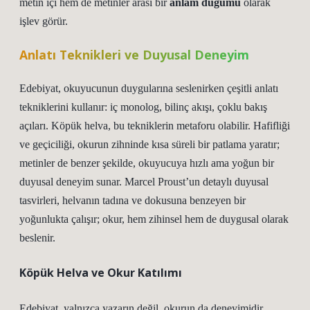
metin içi hem de metinler arası bir
anlam düğümü
olarak
işlev görür.
Anlatı Teknikleri ve Duyusal Deneyim
Edebiyat, okuyucunun duygularına seslenirken çeşitli
anlatı
tekniklerini
kullanır: iç monolog, bilinç akışı, çoklu bakış
açıları. Köpük helva, bu tekniklerin metaforu olabilir. Hafifliği
ve geçiciliği, okurun zihninde kısa süreli bir patlama yaratır;
metinler de benzer şekilde, okuyucuya hızlı ama yoğun bir
duyusal deneyim sunar. Marcel Proust’un detaylı duyusal
tasvirleri, helvanın tadına ve dokusuna benzeyen bir
yoğunlukta çalışır; okur, hem zihinsel hem de duygusal olarak
beslenir.
Köpük Helva ve Okur Katılımı
Edebiyat, yalnızca yazarın değil, okurun da deneyimidir.