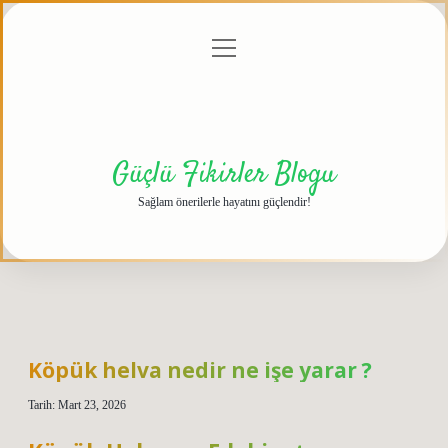
menüyü
Anasayfa
Gizlilik
Yasal
Hakkımızda
aç
Politikası
Uyarı
Güçlü Fikirler Blogu
Sağlam önerilerle hayatını güçlendir!
Köpük helva nedir ne işe yarar ?
Tarih: Mart 23, 2026