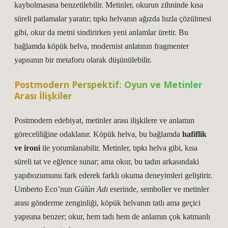
kaybolmasına benzetilebilir. Metinler, okurun zihninde kısa
süreli patlamalar yaratır; tıpkı helvanın ağızda hızla çözülmesi
gibi, okur da metni sindirirken yeni anlamlar üretir. Bu
bağlamda köpük helva, modernist anlatının
fragmenter
yapısının
bir metaforu olarak düşünülebilir.
Postmodern Perspektif: Oyun ve Metinler
Arası İlişkiler
Postmodern edebiyat, metinler arası ilişkilere ve anlamın
göreceliliğine odaklanır. Köpük helva, bu bağlamda
hafiflik
ve ironi
ile yorumlanabilir. Metinler, tıpkı helva gibi, kısa
süreli tat ve eğlence sunar; ama okur, bu tadın arkasındaki
yapıbozumunu fark ederek farklı okuma deneyimleri geliştirir.
Umberto Eco’nun
Gülün Adı
eserinde, semboller ve metinler
arası gönderme zenginliği, köpük helvanın tatlı ama geçici
yapısına benzer; okur, hem tadı hem de anlamın çok katmanlı