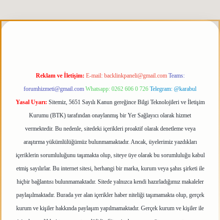
etgiris.org
Reklam ve İletişim:
E-mail:
backlinkpaneli@gmail.com
Teams:
forumhizmeti@gmail.com
Whatsapp: 0262 606 0 726
Telegram: @karabul
Yasal Uyarı:
Sitemiz, 5651 Sayılı Kanun gereğince Bilgi Teknolojileri ve İletişim
Kurumu (BTK) tarafından onaylanmış bir Yer Sağlayıcı olarak hizmet
vermektedir. Bu nedenle, sitedeki içerikleri proaktif olarak denetleme veya
araştırma yükümlülüğümüz bulunmamaktadır. Ancak, üyelerimiz yazdıkları
içeriklerin sorumluluğunu taşımakta olup, siteye üye olarak bu sorumluluğu kabul
etmiş sayılırlar. Bu internet sitesi, herhangi bir marka, kurum veya şahıs şirketi ile
hiçbir bağlantısı bulunmamaktadır. Sitede yalnızca kendi hazırladığımız makaleler
paylaşılmaktadır. Burada yer alan içerikler haber niteliği taşımamakta olup, gerçek
kurum ve kişiler hakkında paylaşım yapılmamaktadır. Gerçek kurum ve kişiler ile