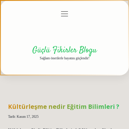
menüyü
Anasayfa
Gizlilik
Yasal
Hakkımızda
aç
Politikası
Uyarı
Güçlü Fikirler Blogu
Sağlam önerilerle hayatını güçlendir!
Kültürleşme nedir Eğitim Bilimleri ?
Tarih: Kasım 17, 2025