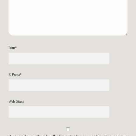
İsim*
E-Posta*
Web Sitesi