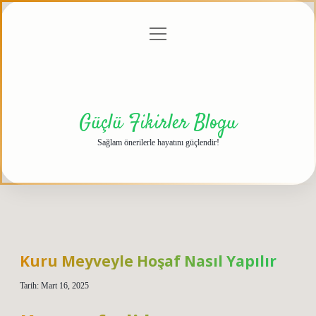
menüyü
Anasayfa
Gizlilik
Yasal
Hakkımızda
aç
Politikası
Uyarı
Güçlü Fikirler Blogu
Sağlam önerilerle hayatını güçlendir!
Kuru Meyveyle Hoşaf Nasıl Yapılır
Tarih: Mart 16, 2025