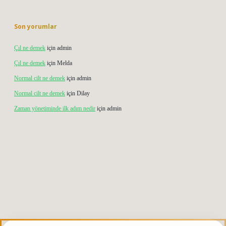
Son yorumlar
Çıl ne demek
için
admin
Çıl ne demek
için
Melda
Normal cilt ne demek
için
admin
Normal cilt ne demek
için
Dilay
Zaman yönetiminde ilk adım nedir
için
admin
operabet giriş
elexbett.net
tulipbetgiris.org