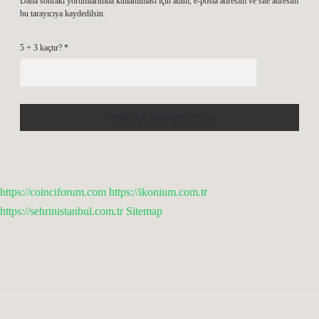
Daha sonraki yorumlarımda kullanılması için adım, e-posta adresim ve site adresim
bu tarayıcıya kaydedilsin.
5 + 3 kaçtır?
*
https://coinciforum.com
https://ikonium.com.tr
https://sehrinistanbul.com.tr
Sitemap