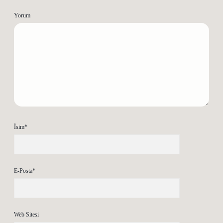
Yorum
İsim*
E-Posta*
Web Sitesi