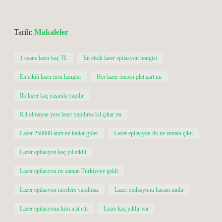
Tarih:
Makaleler
1 seans lazer kaç TL
En etkili lazer epilasyon hangisi
En etkili lazer türü hangisi
Her lazer öncesi jilet şart mı
İlk lazer kaç yaşında yapılır
Kıl olmayan yere lazer yapılırsa kıl çıkar mı
Lazer 250000 atım ne kadar gider
Lazer epilasyon ilk ne zaman çıktı
Lazer epilasyon kaç yıl etkili
Lazer epilasyon ne zaman Türkiyeye geldi
Lazer epilasyon nerelere yapılmaz
Lazer epilasyonu haram mıdır
Lazer epilasyonu kim icat etti
Lazer kaç yıldır var