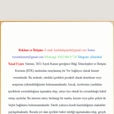
iris.org
Reklam ve İletişim:
E-mail:
backlinkpaneli@gmail.com
Teams:
forumhizmeti@gmail.com
Whatsapp: 0262 606 0 726
Telegram: @karabul
Yasal Uyarı:
Sitemiz, 5651 Sayılı Kanun gereğince Bilgi Teknolojileri ve İletişim
Kurumu (BTK) tarafından onaylanmış bir Yer Sağlayıcı olarak hizmet
vermektedir. Bu nedenle, sitedeki içerikleri proaktif olarak denetleme veya
araştırma yükümlülüğümüz bulunmamaktadır. Ancak, üyelerimiz yazdıkları
içeriklerin sorumluluğunu taşımakta olup, siteye üye olarak bu sorumluluğu kabul
etmiş sayılırlar. Bu internet sitesi, herhangi bir marka, kurum veya şahıs şirketi ile
hiçbir bağlantısı bulunmamaktadır. Sitede yalnızca kendi hazırladığımız makaleler
paylaşılmaktadır. Burada yer alan içerikler haber niteliği taşımamakta olup, gerçek