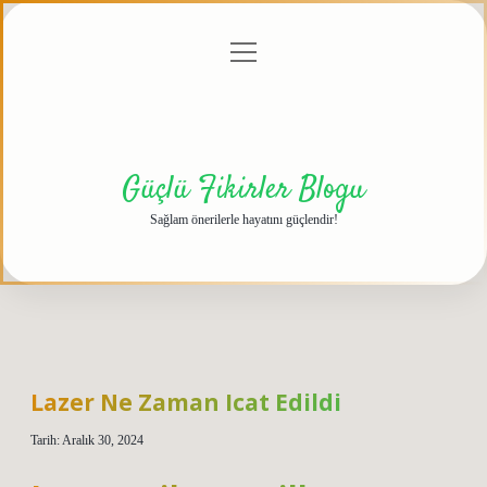
menüyü
Anasayfa
Gizlilik
Yasal
Hakkımızda
aç
Politikası
Uyarı
Güçlü Fikirler Blogu
Sağlam önerilerle hayatını güçlendir!
Lazer Ne Zaman Icat Edildi
Tarih: Aralık 30, 2024