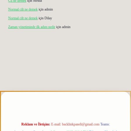
Çıl ne demek
için
Melda
Normal cilt ne demek
için
admin
Normal cilt ne demek
için
Dilay
Zaman yönetiminde ilk adım nedir
için
admin
etgiris.org
Reklam ve İletişim:
E-mail:
backlinkpaneli@gmail.com
Teams: