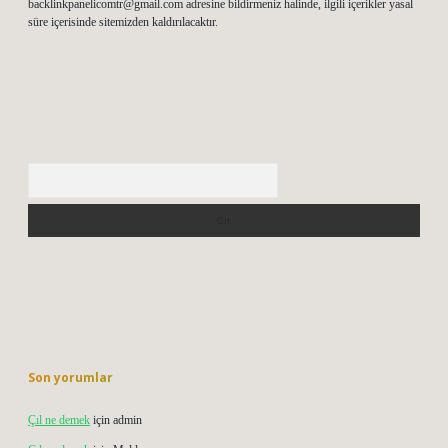
backlinkpanelicomtr@gmail.com
adresine bildirmeniz halinde, ilgili içerikler yasal
süre içerisinde sitemizden kaldırılacaktır.
Arama
Son yorumlar
Çıl ne demek
için
admin