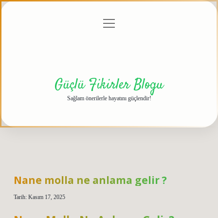
menüyü
Anasayfa
Gizlilik
Yasal
Hakkımızda
aç
Politikası
Uyarı
Güçlü Fikirler Blogu
Sağlam önerilerle hayatını güçlendir!
Nane molla ne anlama gelir ?
Tarih: Kasım 17, 2025