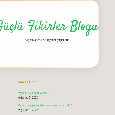
Güçlü Fikirler Blogu
Sağlam önerilerle hayatını güçlendir!
Sidebar
grandoperabet giriş
elexbett.net
t
Son Yazılar
Ayvalık’ta otogar var mı ?
Ağustos 5, 2026
Buhari peygamberden kaç yıl sonra yazıldı ?
Ağustos 4, 2026