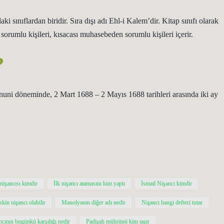
n sorumlu kişileri, kısacası muhasebeden sorumlu kişileri içerir.
?
nuni döneminde, 2 Mart 1688 – 2 Mayıs 1688 tarihleri ​​arasında iki ay
nişancısı kimdir
İlk nişancı atamasını kim yaptı
İsmail Nişancı kimdir
kin nişancı olabilir
Manolyanın diğer adı nedir
Nişancı hangi defteri tutar
ncının bugünkü karşılığı nedir
Padişah mührünü kim taşır