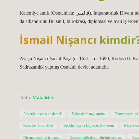
Kalemiye sınıfı (Osmanlıca: قالميي‎), İmparatorluk Divanı’ndaki sınıflardan biridir. Sıra dışı adı Ehl-i Kalem’dir. Kitap sınıfı olarak
da adlandırılır. Bu sınıf, bürokrasi, diplomasi ve mali işlerde
İsmail Nişancı kimdir
Ayaşlı Nişancı İsmail Paşa (d. 1621 – ö. 1690, Rodos) II. Ka
Sadrazamlık yapmış Osmanlı devlet adamıdır.
Tarih:
Makaleler
Askerde nişancı ne demek
Defterdar hangi sınıfta
Dünyanın en iyi 
Kazasker kime denir
Keskin nişancı kaç metreden vurur
Kimler kes
Nişancı nedir ne iş yapar
Nişancı padişahın mührünü taşır mı
Nişa