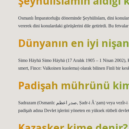
Şeyhülislamın aldığı 
Osmanlı İmparatorluğu döneminde Şeyhülislam, dini konularda
vererek dini konulardaki görüşlerini dile getirirdi. Bu fetvala
Dünyanın en iyi nişan
Simo Häyhä Simo Häyhä (17 Aralık 1905 – 1 Nisan 2002), K
smert, Fince: Valkoinen kuolema) olarak bilinen Finli bir kes
Padişah mührünü kim
Sadrazam (Osmanlı: صدر اعظم, Ṣadr-i Âʿẓam) veya vezîr-i âzam (Osmanlı: وزیر اعظم, Ṣadr-i ʿẓam), Osmanlı İmparatorluğu’nda
padişah adına Devlet işlerini yöneten en yüksek rütbeli devl
Kazasker kime denir?