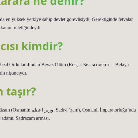
karara ne denir?
 en yüksek yetkiye sahip devlet görevlisiydi. Gerektiğinde fetvalar
r kanun niteliğindeydi.
cısı kimdir?
ızıl Ordu tarafından Beyaz Ölüm (Rusça: Белая смерть – Belaya
kin nişancıydı.
 taşır?
et adamı. Sadrazam arması.