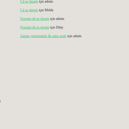
Çıl ne demek
için
admin
Çıl ne demek
için
Melda
Normal cilt ne demek
için
admin
Normal cilt ne demek
için
Dilay
Zaman yönetiminde ilk adım nedir
için
admin
a