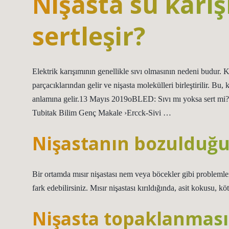
Nişasta su karı
sertleşir?
Elektrik karışımının genellikle sıvı olmasının nedeni budur. 
parçacıklarından gelir ve nişasta molekülleri birleştirilir. B
anlamına gelir.13 Mayıs 2019oBLED: Sıvı mı yoksa sert mi
Tubitak Bilim Genç Makale ›Ercck-Sivi …
Nişastanın bozulduğun
Bir ortamda mısır nişastası nem veya böcekler gibi problemlerle
fark edebilirsiniz. Mısır nişastası kırıldığında, asit kokusu, kö
Nişasta topaklanması 