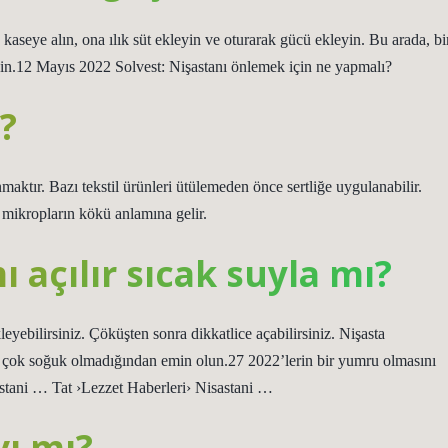
aseye alın, ona ılık süt ekleyin ve oturarak gücü ekleyin. Bu arada, bi
eyin.12 Mayıs 2022 Solvest: Nişastanı önlemek için ne yapmalı?
i?
maktır. Bazı tekstil ürünleri ütülemeden önce sertliğe uygulanabilir.
 mikropların kökü anlamına gelir.
 açılır sıcak suyla mı?
yebilirsiniz. Çöküşten sonra dikkatlice açabilirsiniz. Nişasta
a çok soğuk olmadığından emin olun.27 2022’lerin bir yumru olmasını
stani … Tat ›Lezzet Haberleri› Nisastani …
vı mı?