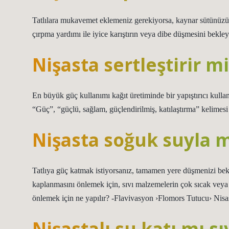
Tatlılara mukavemet eklemeniz gerekiyorsa, kaynar sütünüzü k
çırpma yardımı ile iyice karıştırın veya dibe düşmesini bekl
Nişasta sertleştirir m
En büyük güç kullanımı kağıt üretiminde bir yapıştırıcı kullan
“Güç”, “güçlü, sağlam, güçlendirilmiş, katılaştırma” kelimesi
Nişasta soğuk suyla mı
Tatlıya güç katmak istiyorsanız, tamamen yere düşmenizi bekle
kaplanmasını önlemek için, sıvı malzemelerin çok sıcak vey
önlemek için ne yapılır? -Flavivasyon ›Flomors Tutucu› Nisa
Nişastalı su katı mı sı