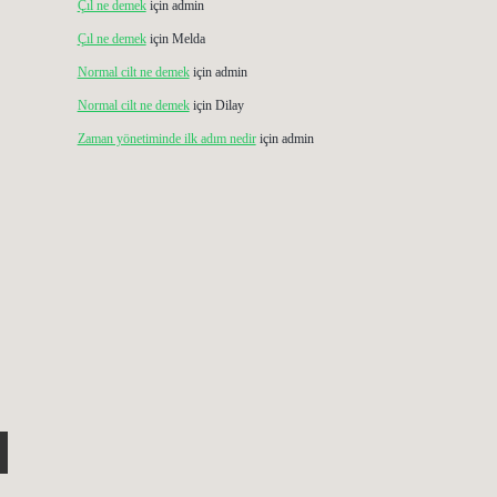
Çıl ne demek
için
admin
Çıl ne demek
için
Melda
Normal cilt ne demek
için
admin
Normal cilt ne demek
için
Dilay
Zaman yönetiminde ilk adım nedir
için
admin