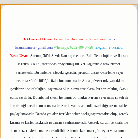
perabet giriş
elexbett.net
tulipbetgiris.org
Reklam ve İletişim:
E-mail:
backlinkpaneli@gmail.com
Teams:
forumhizmeti@gmail.com
Whatsapp: 0262 606 0 726
Telegram: @karabul
Yasal Uyarı:
Sitemiz, 5651 Sayılı Kanun gereğince Bilgi Teknolojileri ve İletişim
Kurumu (BTK) tarafından onaylanmış bir Yer Sağlayıcı olarak hizmet
vermektedir. Bu nedenle, sitedeki içerikleri proaktif olarak denetleme veya
araştırma yükümlülüğümüz bulunmamaktadır. Ancak, üyelerimiz yazdıkları
içeriklerin sorumluluğunu taşımakta olup, siteye üye olarak bu sorumluluğu kabul
etmiş sayılırlar. Bu internet sitesi, herhangi bir marka, kurum veya şahıs şirketi ile
hiçbir bağlantısı bulunmamaktadır. Sitede yalnızca kendi hazırladığımız makaleler
paylaşılmaktadır. Burada yer alan içerikler haber niteliği taşımamakta olup, gerçek
kurum ve kişiler hakkında paylaşım yapılmamaktadır. Gerçek kurum ve kişiler ile
isim benzerlikleri tamamen tesadüfidir. Sitemiz, kar amacı gütmeyen ve tamamen