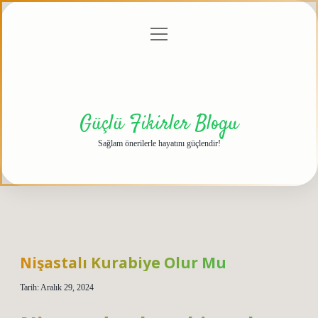
menüyü
Anasayfa
Gizlilik
Yasal
Hakkımızda
aç
Politikası
Uyarı
Güçlü Fikirler Blogu
Sağlam önerilerle hayatını güçlendir!
Nişastalı Kurabiye Olur Mu
Tarih: Aralık 29, 2024