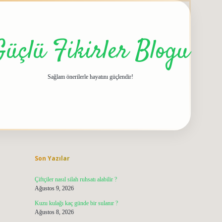
Güçlü Fikirler Blogu
Sağlam önerilerle hayatını güçlendir!
Sidebar
grandoperabet giriş
e
Son Yazılar
Çiftçiler nasıl silah ruhsatı alabilir ?
Ağustos 9, 2026
Kuzu kulağı kaç günde bir sulanır ?
Ağustos 8, 2026