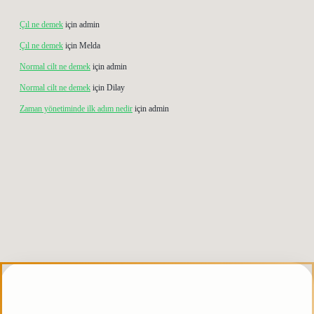
Çıl ne demek
için
admin
Çıl ne demek
için
Melda
Normal cilt ne demek
için
admin
Normal cilt ne demek
için
Dilay
Zaman yönetiminde ilk adım nedir
için
admin
ris.org