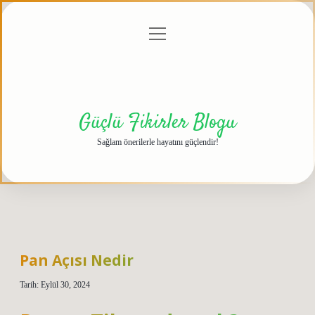
menüyü
Anasayfa
Gizlilik
Yasal
Hakkımızda
aç
Politikası
Uyarı
Güçlü Fikirler Blogu
Sağlam önerilerle hayatını güçlendir!
Pan Açısı Nedir
Tarih: Eylül 30, 2024