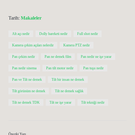
Tarih:
Makaleler
Alt açı nedir
Dolly hareketi nedir
Full shot nedir
Kamera çekim açıları nelerdir
Kamera PTZ nedir
Pan çekim nedir
Pan ne demek film
Pan nedir ne işe yarar
Pan nedir sinema
Pan tilt motor nedir
Pan tuşu nedir
Pan ve Tilt ne demek
Tilt bir insan ne demek
Tilt görünüm ne demek
Tilt ne demek sağlık
Tilt ne demek TDK
Tilt ne işe yarar
Tilt tekniği nedir
Önceki Yazı