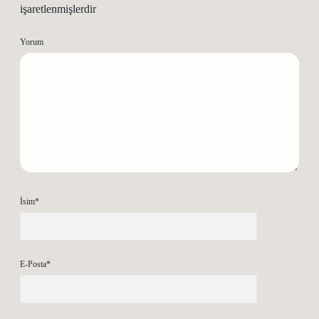
işaretlenmişlerdir
Yorum
İsim*
E-Posta*