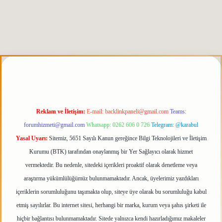
etgiris.org
Reklam ve İletişim:
E-mail:
backlinkpaneli@gmail.com
Teams:
forumhizmeti@gmail.com
Whatsapp: 0262 606 0 726
Telegram: @karabul
Yasal Uyarı:
Sitemiz, 5651 Sayılı Kanun gereğince Bilgi Teknolojileri ve İletişim
Kurumu (BTK) tarafından onaylanmış bir Yer Sağlayıcı olarak hizmet
vermektedir. Bu nedenle, sitedeki içerikleri proaktif olarak denetleme veya
araştırma yükümlülüğümüz bulunmamaktadır. Ancak, üyelerimiz yazdıkları
içeriklerin sorumluluğunu taşımakta olup, siteye üye olarak bu sorumluluğu kabul
etmiş sayılırlar. Bu internet sitesi, herhangi bir marka, kurum veya şahıs şirketi ile
hiçbir bağlantısı bulunmamaktadır. Sitede yalnızca kendi hazırladığımız makaleler