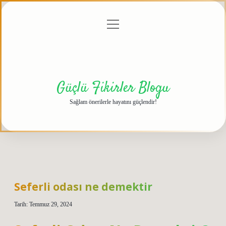
menüyü
Anasayfa
Gizlilik
Yasal
Hakkımızda
aç
Politikası
Uyarı
Güçlü Fikirler Blogu
Sağlam önerilerle hayatını güçlendir!
Seferli odası ne demektir
Tarih: Temmuz 29, 2024