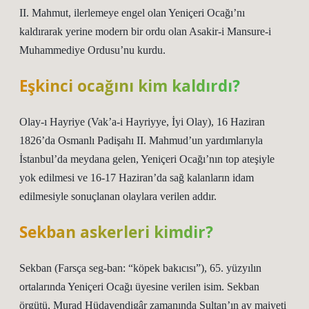
II. Mahmut, ilerlemeye engel olan Yeniçeri Ocağı’nı
kaldırarak yerine modern bir ordu olan Asakir-i Mansure-i
Muhammediye Ordusu’nu kurdu.
Eşkinci ocağını kim kaldırdı?
Olay-ı Hayriye (Vak’a-i Hayriyye, İyi Olay), 16 Haziran
1826’da Osmanlı Padişahı II. Mahmud’un yardımlarıyla
İstanbul’da meydana gelen, Yeniçeri Ocağı’nın top ateşiyle
yok edilmesi ve 16-17 Haziran’da sağ kalanların idam
edilmesiyle sonuçlanan olaylara verilen addır.
Sekban askerleri kimdir?
Sekban (Farsça seg-ban: “köpek bakıcısı”), 65. yüzyılın
ortalarında Yeniçeri Ocağı üyesine verilen isim. Sekban
örgütü, Murad Hüdavendigâr zamanında Sultan’ın av maiyeti