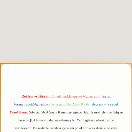
exbett.net
tulipbetgiris.org
Reklam ve İletişim:
E-mail:
backlinkpaneli@gmail.com
Teams:
forumhizmeti@gmail.com
Whatsapp: 0262 606 0 726
Telegram: @karabul
Yasal Uyarı:
Sitemiz, 5651 Sayılı Kanun gereğince Bilgi Teknolojileri ve İletişim
Kurumu (BTK) tarafından onaylanmış bir Yer Sağlayıcı olarak hizmet
vermektedir. Bu nedenle, sitedeki içerikleri proaktif olarak denetleme veya