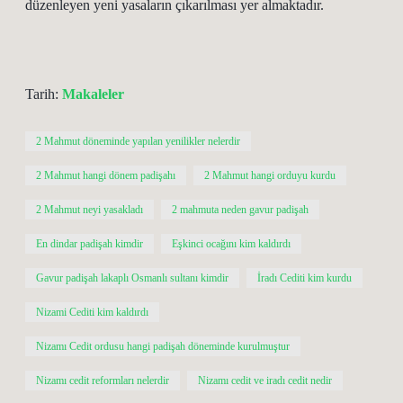
düzenleyen yeni yasaların çıkarılması yer almaktadır.
Tarih:
Makaleler
2 Mahmut döneminde yapılan yenilikler nelerdir
2 Mahmut hangi dönem padişahı
2 Mahmut hangi orduyu kurdu
2 Mahmut neyi yasakladı
2 mahmuta neden gavur padişah
En dindar padişah kimdir
Eşkinci ocağını kim kaldırdı
Gavur padişah lakaplı Osmanlı sultanı kimdir
İradı Cediti kim kurdu
Nizami Cediti kim kaldırdı
Nizamı Cedit ordusu hangi padişah döneminde kurulmuştur
Nizamı cedit reformları nelerdir
Nizamı cedit ve iradı cedit nedir