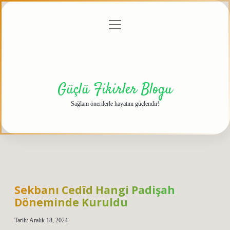
menüyü
Anasayfa
Gizlilik
Yasal
Hakkımızda
aç
Politikası
Uyarı
Güçlü Fikirler Blogu
Sağlam önerilerle hayatını güçlendir!
Sekbanı Cedîd Hangi Padişah
Döneminde Kuruldu
Tarih: Aralık 18, 2024