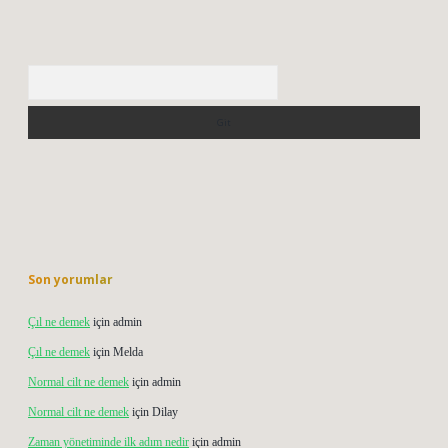
Arama
Son yorumlar
Çıl ne demek
için
admin
Çıl ne demek
için
Melda
Normal cilt ne demek
için
admin
Normal cilt ne demek
için
Dilay
Zaman yönetiminde ilk adım nedir
için
admin