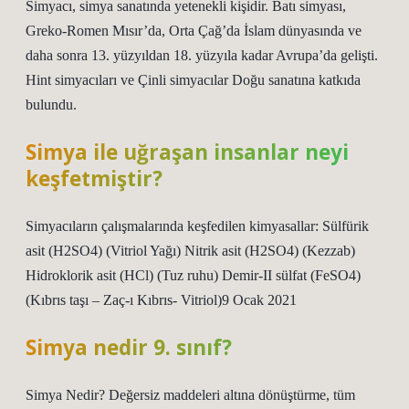
Simyacı, simya sanatında yetenekli kişidir. Batı simyası,
Greko-Romen Mısır’da, Orta Çağ’da İslam dünyasında ve
daha sonra 13. yüzyıldan 18. yüzyıla kadar Avrupa’da gelişti.
Hint simyacıları ve Çinli simyacılar Doğu sanatına katkıda
bulundu.
Simya ile uğraşan insanlar neyi
keşfetmiştir?
Simyacıların çalışmalarında keşfedilen kimyasallar: Sülfürik
asit (H2SO4) (Vitriol Yağı) Nitrik asit (H2SO4) (Kezzab)
Hidroklorik asit (HCl) (Tuz ruhu) Demir-II sülfat (FeSO4)
(Kıbrıs taşı – Zaç-ı Kıbrıs- Vitriol)9 Ocak 2021
Simya nedir 9. sınıf?
Simya Nedir? Değersiz maddeleri altına dönüştürme, tüm