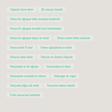
Alşimist kime denir
İlk simyacı kimdir
Simya ile uğraşan bilim insanları kimlerdir
Simya ile uğraşan insanlar neyi keşfetmiştir
Simya ile uğraşan kişiye ne denir
Simya neden bilim sayılmaz
Simya nedir 9 sınıf
Simya uğraşlarına ne denir
Simyacı kime denir
Simyacı ne demek vikipedi
Simyacılar ne ile uğraşır
Simyacılara ne denir
Simyaçının sonunda ne oluyor
Simyager ne yapar
Simyanin diğer adı nedir
Simyanın babası kimdir
Ünlü simyacılar kimlerdir