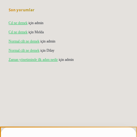
Son yorumlar
Çıl ne demek
için
admin
Çıl ne demek
için
Melda
Normal cilt ne demek
için
admin
Normal cilt ne demek
için
Dilay
Zaman yönetiminde ilk adım nedir
için
admin
is.org