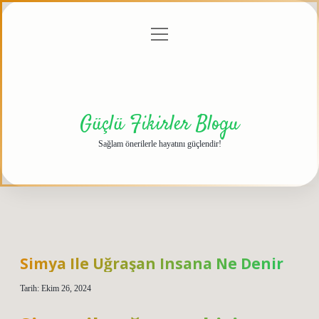
menüyü
Anasayfa
Gizlilik
Yasal
Hakkımızda
aç
Politikası
Uyarı
Güçlü Fikirler Blogu
Sağlam önerilerle hayatını güçlendir!
Simya Ile Uğraşan Insana Ne Denir
Tarih: Ekim 26, 2024