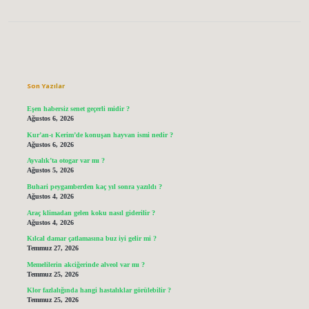
Sidebar
Son Yazılar
Eşen habersiz senet geçerli midir ?
Ağustos 6, 2026
Kur’an-ı Kerim’de konuşan hayvan ismi nedir ?
Ağustos 6, 2026
Ayvalık’ta otogar var mı ?
Ağustos 5, 2026
Buhari peygamberden kaç yıl sonra yazıldı ?
Ağustos 4, 2026
Araç klimadan gelen koku nasıl giderilir ?
Ağustos 4, 2026
Kılcal damar çatlamasına buz iyi gelir mi ?
Temmuz 27, 2026
Memelilerin akciğerinde alveol var mı ?
Temmuz 25, 2026
Klor fazlalığında hangi hastalıklar görülebilir ?
Temmuz 25, 2026