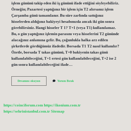
işlem gününü takip eden iki iş gününü ifade ettiğini söyleyebiliriz.
Örneğin; Pazartesi yaptığınız bir işlem için T2 alırsanız işlem
Çarşamba günü tamamlanır. Bu süre zarfında sattığınız
hisselerden aldığınız bakiyeyi hesabınızda ancak iki gün sonra
görebilirsiniz. Hangi hisseler T 1? T+1 (veya T1) kullanılamaz.
Bu, o gün yaptığınız işlemin parasını veya hisselerini T2 gününde
alacağınız anlamına gelir. Bu, çoğunlukla halka arz edilen
şirketlerde gördüğümüz ifadedir. Borsada T1 T2 nasıl kullanılır?
Özetle, borsada T takas gününü, T+0 bakiyenin takas günü
kullanılabileceğini, T+1 ertesi gün kullanılabileceğini, T+2 ise 2
gün sonra kullanılabileceğini ifade…
Hissenin
Devamını okuyun
Yorum Bırak
T1
T2
Olduğunu
Nasıl
Anlarız
https://coinciforum.com
https://ikonium.com.tr
https://sehrinistanbul.com.tr
Sitemap