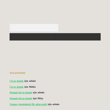
Arama
Son yorumlar
Çıl ne demek
için
admin
Çıl ne demek
için
Melda
Normal cilt ne demek
için
admin
Normal cilt ne demek
için
Dilay
Zaman yönetiminde ilk adım nedir
için
admin