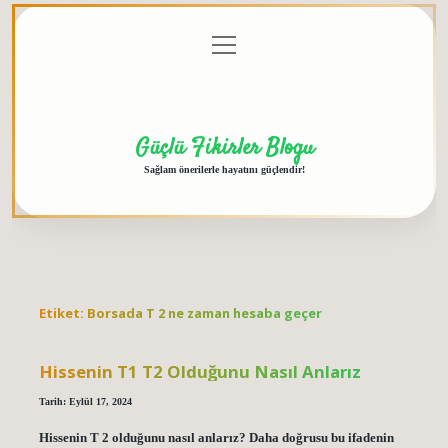
menüyü
Anasayfa
Gizlilik
Yasal
Hakkımızda
aç
Politikası
Uyarı
Güçlü Fikirler Blogu
Sağlam önerilerle hayatını güçlendir!
Etiket:
Borsada T 2 ne zaman hesaba geçer
Hissenin T1 T2 Olduğunu Nasıl Anlarız
Tarih: Eylül 17, 2024
Hissenin T 2 olduğunu nasıl anlarız? Daha doğrusu bu ifadenin