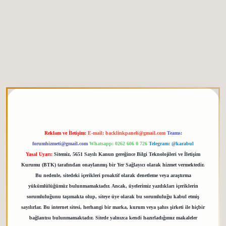
 giriş
elexbett.net
tulipbetgiris.org
Reklam ve İletişim:
E-mail:
backlinkpaneli@gmail.com
Teams:
forumhizmeti@gmail.com
Whatsapp: 0262 606 0 726
Telegram: @karabul
Yasal Uyarı:
Sitemiz, 5651 Sayılı Kanun gereğince Bilgi Teknolojileri ve İletişim
Kurumu (BTK) tarafından onaylanmış bir Yer Sağlayıcı olarak hizmet vermektedir.
Bu nedenle, sitedeki içerikleri proaktif olarak denetleme veya araştırma
yükümlülüğümüz bulunmamaktadır. Ancak, üyelerimiz yazdıkları içeriklerin
sorumluluğunu taşımakta olup, siteye üye olarak bu sorumluluğu kabul etmiş
sayılırlar. Bu internet sitesi, herhangi bir marka, kurum veya şahıs şirketi ile hiçbir
bağlantısı bulunmamaktadır. Sitede yalnızca kendi hazırladığımız makaleler