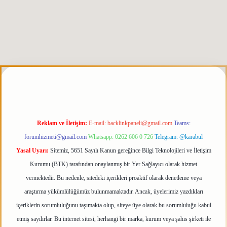
is.org
Reklam ve İletişim:
E-mail:
backlinkpaneli@gmail.com
Teams:
forumhizmeti@gmail.com
Whatsapp: 0262 606 0 726
Telegram: @karabul
Yasal Uyarı:
Sitemiz, 5651 Sayılı Kanun gereğince Bilgi Teknolojileri ve İletişim
Kurumu (BTK) tarafından onaylanmış bir Yer Sağlayıcı olarak hizmet
vermektedir. Bu nedenle, sitedeki içerikleri proaktif olarak denetleme veya
araştırma yükümlülüğümüz bulunmamaktadır. Ancak, üyelerimiz yazdıkları
içeriklerin sorumluluğunu taşımakta olup, siteye üye olarak bu sorumluluğu kabul
etmiş sayılırlar. Bu internet sitesi, herhangi bir marka, kurum veya şahıs şirketi ile