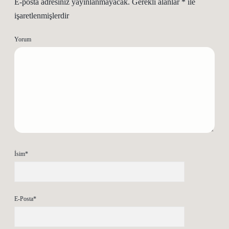
E-posta adresiniz yayınlanmayacak.
Gerekli alanlar
*
ile
işaretlenmişlerdir
Yorum
İsim*
E-Posta*