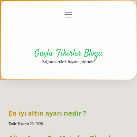
menüyü
Anasayfa
Gizlilik
Yasal
Hakkımızda
aç
Politikası
Uyarı
Güçlü Fikirler Blogu
Sağlam önerilerle hayatını güçlendir!
En iyi altın ayarı nedir ?
Tarih: Haziran 20, 2026