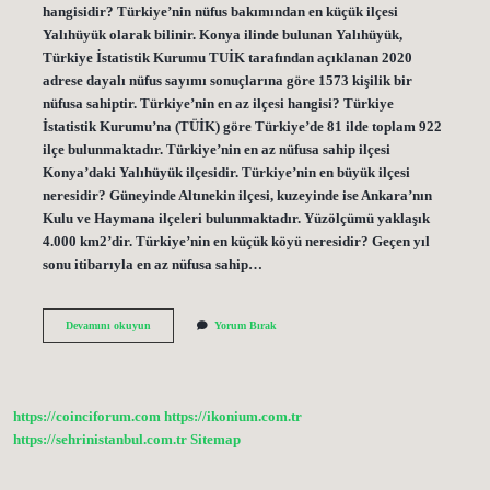
hangisidir? Türkiye’nin nüfus bakımından en küçük ilçesi
Yalıhüyük olarak bilinir. Konya ilinde bulunan Yalıhüyük,
Türkiye İstatistik Kurumu TUİK tarafından açıklanan 2020
adrese dayalı nüfus sayımı sonuçlarına göre 1573 kişilik bir
nüfusa sahiptir. Türkiye’nin en az ilçesi hangisi? Türkiye
İstatistik Kurumu’na (TÜİK) göre Türkiye’de 81 ilde toplam 922
ilçe bulunmaktadır. Türkiye’nin en az nüfusa sahip ilçesi
Konya’daki Yalıhüyük ilçesidir. Türkiye’nin en büyük ilçesi
neresidir? Güneyinde Altınekin ilçesi, kuzeyinde ise Ankara’nın
Kulu ve Haymana ilçeleri bulunmaktadır. Yüzölçümü yaklaşık
4.000 km2’dir. Türkiye’nin en küçük köyü neresidir? Geçen yıl
sonu itibarıyla en az nüfusa sahip…
Türkiyenin
Devamını okuyun
Yorum Bırak
En
Küçük
Ilçesi
Hangisi
https://coinciforum.com
https://ikonium.com.tr
https://sehrinistanbul.com.tr
Sitemap