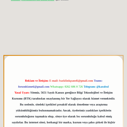
tgiris.org
Reklam ve İletişim:
E-mail:
backlinkpaneli@gmail.com
Teams:
forumhizmeti@gmail.com
Whatsapp: 0262 606 0 726
Telegram: @karabul
Yasal Uyarı:
Sitemiz, 5651 Sayılı Kanun gereğince Bilgi Teknolojileri ve İletişim
Kurumu (BTK) tarafından onaylanmış bir Yer Sağlayıcı olarak hizmet vermektedir.
Bu nedenle, sitedeki içerikleri proaktif olarak denetleme veya araştırma
yükümlülüğümüz bulunmamaktadır. Ancak, üyelerimiz yazdıkları içeriklerin
sorumluluğunu taşımakta olup, siteye üye olarak bu sorumluluğu kabul etmiş
sayılırlar. Bu internet sitesi, herhangi bir marka, kurum veya şahıs şirketi ile hiçbir