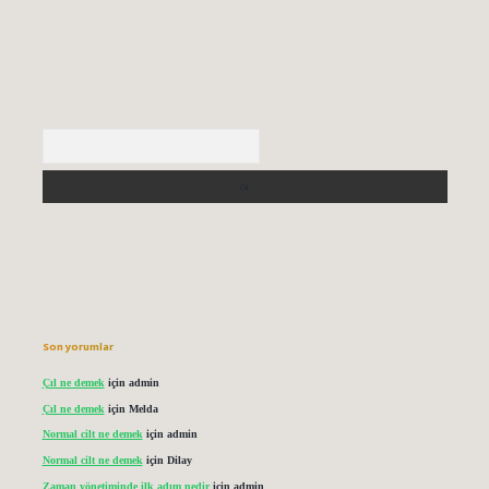
Arama
Son yorumlar
Çıl ne demek
için
admin
Çıl ne demek
için
Melda
Normal cilt ne demek
için
admin
Normal cilt ne demek
için
Dilay
Zaman yönetiminde ilk adım nedir
için
admin