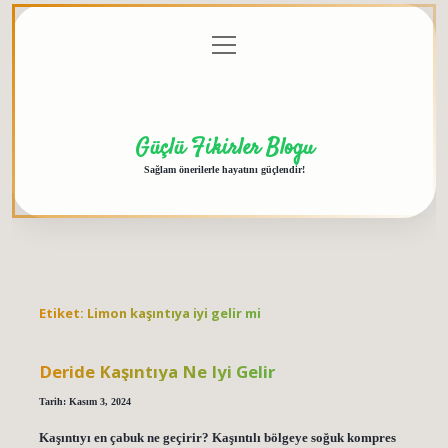
menüyü
Anasayfa
Gizlilik
Yasal
Hakkımızda
aç
Politikası
Uyarı
Güçlü Fikirler Blogu
Sağlam önerilerle hayatını güçlendir!
Etiket:
Limon kaşıntıya iyi gelir mi
Deride Kaşıntıya Ne Iyi Gelir
Tarih: Kasım 3, 2024
Kaşıntıyı en çabuk ne geçirir? Kaşıntılı bölgeye soğuk kompres