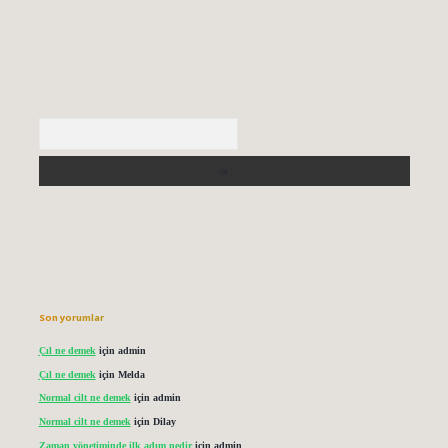
Arama
Son yorumlar
Çıl ne demek
için
admin
Çıl ne demek
için
Melda
Normal cilt ne demek
için
admin
Normal cilt ne demek
için
Dilay
Zaman yönetiminde ilk adım nedir
için
admin