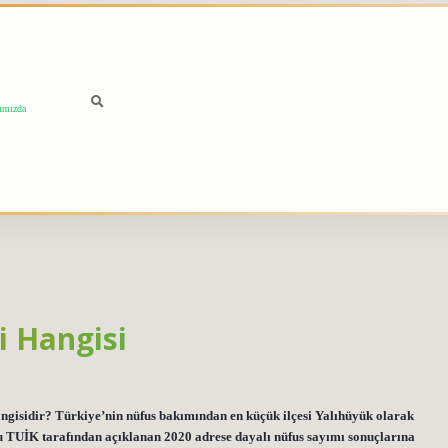
ımızda
i Hangisi
hangisidir? Türkiye’nin nüfus bakımından en küçük ilçesi Yalıhüyük olarak
mu TUİK tarafından açıklanan 2020 adrese dayalı nüfus sayımı sonuçlarına