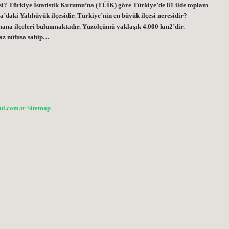
ngisi? Türkiye İstatistik Kurumu’na (TÜİK) göre Türkiye’de 81 ilde toplam
a’daki Yalıhüyük ilçesidir. Türkiye’nin en büyük ilçesi neresidir?
mana ilçeleri bulunmaktadır. Yüzölçümü yaklaşık 4.000 km2’dir.
 az nüfusa sahip…
bul.com.tr
Sitemap