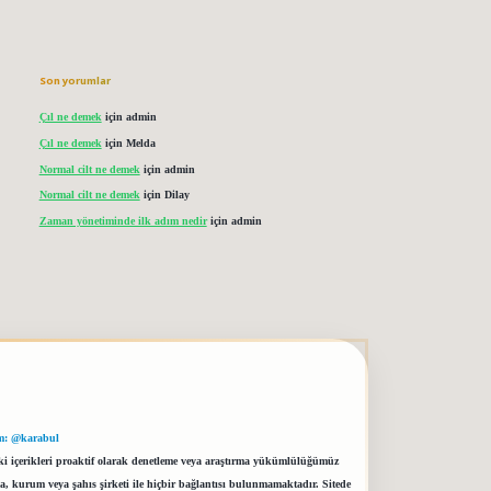
Son yorumlar
Çıl ne demek
için
admin
Çıl ne demek
için
Melda
Normal cilt ne demek
için
admin
Normal cilt ne demek
için
Dilay
Zaman yönetiminde ilk adım nedir
için
admin
m: @karabul
eki içerikleri proaktif olarak denetleme veya araştırma yükümlülüğümüz
a, kurum veya şahıs şirketi ile hiçbir bağlantısı bulunmamaktadır. Sitede