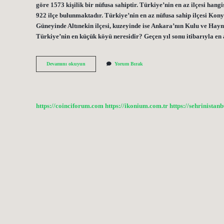
göre 1573 kişilik bir nüfusa sahiptir. Türkiye’nin en az ilçesi ha
922 ilçe bulunmaktadır. Türkiye’nin en az nüfusa sahip ilçesi Kony
Güneyinde Altınekin ilçesi, kuzeyinde ise Ankara’nın Kulu ve Hay
Türkiye’nin en küçük köyü neresidir? Geçen yıl sonu itibarıyla en
Türkiyenin
Devamını okuyun
Yorum Bırak
En
Küçük
Ilçesi
Hangisi
https://coinciforum.com
https://ikonium.com.tr
https://sehrinistan