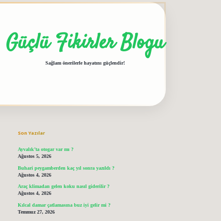
Güçlü Fikirler Blogu
Sağlam önerilerle hayatını güçlendir!
Sidebar
grandoperabet giriş
elexbett.net
tulipbetgiris.org
Son Yazılar
Ayvalık’ta otogar var mı ?
Ağustos 5, 2026
Buhari peygamberden kaç yıl sonra yazıldı ?
Ağustos 4, 2026
Araç klimadan gelen koku nasıl giderilir ?
Ağustos 4, 2026
Kılcal damar çatlamasına buz iyi gelir mi ?
Temmuz 27, 2026