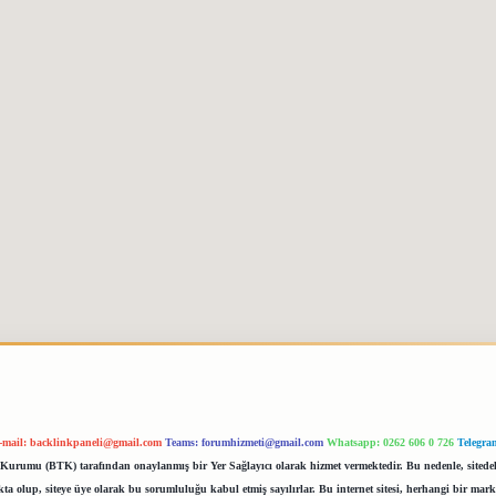
-mail:
backlinkpaneli@gmail.com
Teams:
forumhizmeti@gmail.com
Whatsapp: 0262 606 0 726
Telegra
im Kurumu (BTK) tarafından onaylanmış bir Yer Sağlayıcı olarak hizmet vermektedir. Bu nedenle, sited
 olup, siteye üye olarak bu sorumluluğu kabul etmiş sayılırlar. Bu internet sitesi, herhangi bir mark