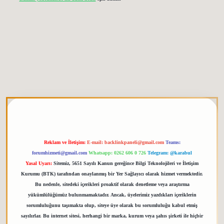
etgiris.org
Reklam ve İletişim:
E-mail:
backlinkpaneli@gmail.com
Teams:
forumhizmeti@gmail.com
Whatsapp: 0262 606 0 726
Telegram: @karabul
Yasal Uyarı:
Sitemiz, 5651 Sayılı Kanun gereğince Bilgi Teknolojileri ve İletişim
Kurumu (BTK) tarafından onaylanmış bir Yer Sağlayıcı olarak hizmet vermektedir.
Bu nedenle, sitedeki içerikleri proaktif olarak denetleme veya araştırma
yükümlülüğümüz bulunmamaktadır. Ancak, üyelerimiz yazdıkları içeriklerin
sorumluluğunu taşımakta olup, siteye üye olarak bu sorumluluğu kabul etmiş
sayılırlar. Bu internet sitesi, herhangi bir marka, kurum veya şahıs şirketi ile hiçbir