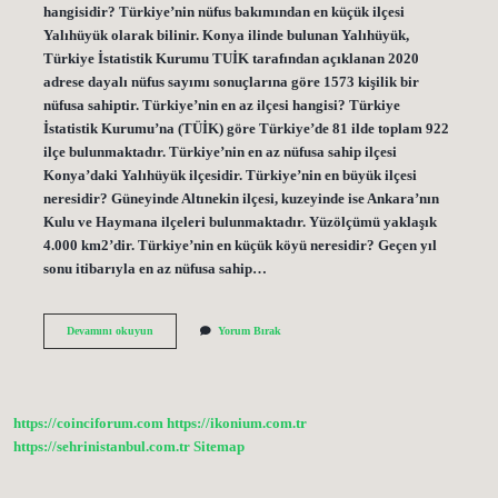
hangisidir? Türkiye’nin nüfus bakımından en küçük ilçesi
Yalıhüyük olarak bilinir. Konya ilinde bulunan Yalıhüyük,
Türkiye İstatistik Kurumu TUİK tarafından açıklanan 2020
adrese dayalı nüfus sayımı sonuçlarına göre 1573 kişilik bir
nüfusa sahiptir. Türkiye’nin en az ilçesi hangisi? Türkiye
İstatistik Kurumu’na (TÜİK) göre Türkiye’de 81 ilde toplam 922
ilçe bulunmaktadır. Türkiye’nin en az nüfusa sahip ilçesi
Konya’daki Yalıhüyük ilçesidir. Türkiye’nin en büyük ilçesi
neresidir? Güneyinde Altınekin ilçesi, kuzeyinde ise Ankara’nın
Kulu ve Haymana ilçeleri bulunmaktadır. Yüzölçümü yaklaşık
4.000 km2’dir. Türkiye’nin en küçük köyü neresidir? Geçen yıl
sonu itibarıyla en az nüfusa sahip…
Türkiyenin
Devamını okuyun
Yorum Bırak
En
Küçük
Ilçesi
Hangisi
https://coinciforum.com
https://ikonium.com.tr
https://sehrinistanbul.com.tr
Sitemap