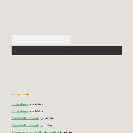
Arama
Son yorumlar
Çıl ne demek
için
admin
Çıl ne demek
için
Melda
Normal cilt ne demek
için
admin
Normal cilt ne demek
için
Dilay
Zaman yönetiminde ilk adım nedir
için
admin