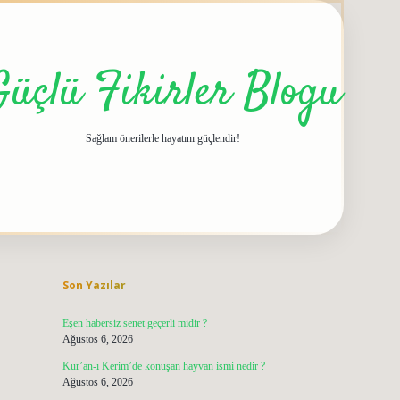
Güçlü Fikirler Blogu
Sağlam önerilerle hayatını güçlendir!
Sidebar
grandoperabet giriş
elexbett.net
tulipbetgiris.
Son Yazılar
Eşen habersiz senet geçerli midir ?
Ağustos 6, 2026
Kur’an-ı Kerim’de konuşan hayvan ismi nedir ?
Ağustos 6, 2026