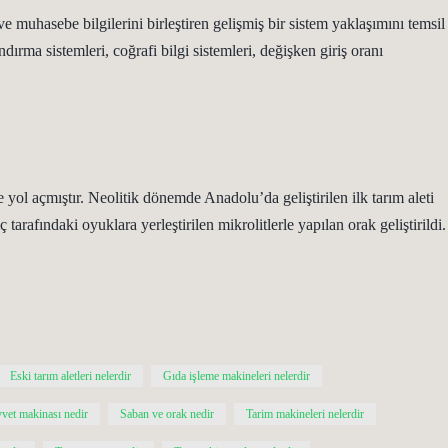
 ve muhasebe bilgilerini birleştiren gelişmiş bir sistem yaklaşımını temsil
dırma sistemleri, coğrafi bilgi sistemleri, değişken giriş oranı
ne yol açmıştır. Neolitik dönemde Anadolu’da geliştirilen ilk tarım aleti
arafındaki oyuklara yerleştirilen mikrolitlerle yapılan orak geliştirildi.
Eski tarım aletleri nelerdir
Gıda işleme makineleri nelerdir
vet makinası nedir
Saban ve orak nedir
Tarim makineleri nelerdir