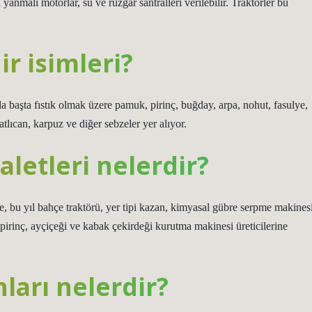
anmalı motorlar, su ve rüzgar santralleri verilebilir. Traktörler bu
r isimleri?
da başta fıstık olmak üzere pamuk, pirinç, buğday, arpa, nohut, fasulye,
tlıcan, karpuz ve diğer sebzeler yer alıyor.
aletleri nelerdir?
 bu yıl bahçe traktörü, yer tipi kazan, kimyasal gübre serpme makinesi
r-pirinç, ayçiçeği ve kabak çekirdeği kurutma makinesi üreticilerine
ları nelerdir?