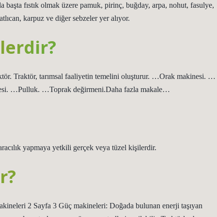
da başta fıstık olmak üzere pamuk, pirinç, buğday, arpa, nohut, fasulye,
tlıcan, karpuz ve diğer sebzeler yer alıyor.
lerdir?
ktör. Traktör, tarımsal faaliyetin temelini oluşturur. …Orak makinesi. …
si. …Pulluk. …Toprak değirmeni.Daha fazla makale…
racılık yapmaya yetkili gerçek veya tüzel kişilerdir.
r?
 makineleri 2 Sayfa 3 Güç makineleri: Doğada bulunan enerji taşıyan