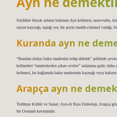
Ayn ne demekti
Sözlükte birçok anlamı bulunan Ayn kelimesi, tasavvufta, özel
suyun kaynağı, taştığı yer, bir şeyin maddi-cisimsel varlığı, bi
Kuranda ayn ne dem
“Bundan dolayı bakır madenini eritip döktük” şeklinde çevird
kelimeleri “madenlerden çıkan cevher” anlamına gelir; daha 
kelimesi, bu bağlamda bakır madeninin kaynağı veya bakırın 
Arapça ayn ne demek
Yeditepe Kültür ve Sanat | Ayn-ür Rıza Etimoloji, Arapça göz
bir Osmanlı kavramıdır.