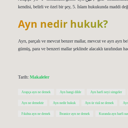
kendisi, belirli ve özel bir şey, 5. İslam hukukunda maddi değ
Ayn nedir hukuk?
Ayrı, parçalı ve mevcut benzer mallar, mevcut ve ayrı ayrı be
gümüş, para ve benzeri mallar şeklinde alacaklı tarafından ha
Tarih:
Makaleler
Arapça ayn ne demek
Ayn hangi dilde
Ayn harfi neyi simgeler
Ayn ne demektir
Ayn nedir hukuk
Ayn ür rizâ ne demek
Ayn
Fıkıhta ayn ne demek
İbranice ayn ne demek
Kuranda ayn harfi nası