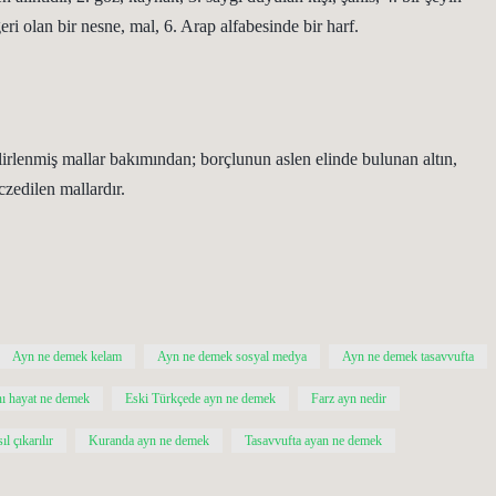
eri olan bir nesne, mal, 6. Arap alfabesinde bir harf.
lirlenmiş mallar bakımından; borçlunun aslen elinde bulunan altın,
czedilen mallardır.
Ayn ne demek kelam
Ayn ne demek sosyal medya
Ayn ne demek tasavvufta
ı hayat ne demek
Eski Türkçede ayn ne demek
Farz ayn nedir
l çıkarılır
Kuranda ayn ne demek
Tasavvufta ayan ne demek