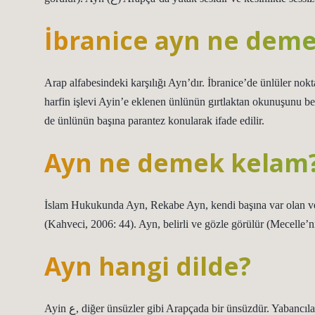
İbranice ayn ne dem
Arap alfabesindeki karşılığı Ayn’dır. İbranice’de ünlüler noktal
harfin işlevi Ayin’e eklenen ünlünün gırtlaktan okunuşunu be
de ünlünün başına parantez konularak ifade edilir.
Ayn ne demek kelam
İslam Hukukunda Ayn, Rekabe Ayn, kendi başına var olan ve 
(Kahveci, 2006: 44). Ayn, belirli ve gözle görülür (Mecelle’nin
Ayn hangi dilde?
Ayin ع, diğer ünsüzler gibi Arapçada bir ünsüzdür. Yabancıların telaffuzunun zor olması – gırtlağın tabanında telaffuz edilen bir