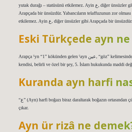
yutak durağı – statüsünü etkilemez. Ayin ع, diğer ünsüzler gibi Arapçada bir ünsüzdür.24 Ocak 2024Ayin ع, diğer ünsüzler gibi
Arapçada bir ünsüzdür. Yabancıların telaffuzunun zor olması –
etkilemez. Ayin ع, diğer ünsüzler gibi Arapçada bir ünsüzdür
Eski Türkçede ayn n
Arapça ˁyn “1” kökünden gelen ˁayn عين, “göz” kelimesinden alıntıdır, 2. göz, kaynak, 3. saygı duyulan kişi, şahıs, 4. bir şeyin
kendisi, belirli ve özel bir şey, 5. İslam hukukunda maddi değ
Kuranda ayn harfi nası
“ع” (Ayn) harfi boğazı biraz daraltarak boğazın ortasından çıkar. İyi okunur. “غ” (Ğayn) harfi boğazın ağza yakın üst kısmından
çıkar.
Ayn ür rizâ ne demek