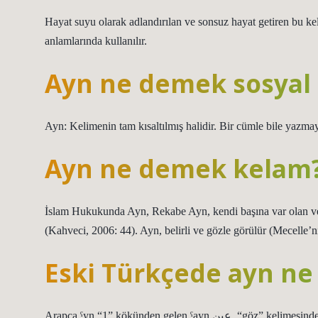
Hayat suyu olarak adlandırılan ve sonsuz hayat getiren bu kel
anlamlarında kullanılır.
Ayn ne demek sosyal
Ayn: Kelimenin tam kısaltılmış halidir. Bir cümle bile yazmay
Ayn ne demek kelam
İslam Hukukunda Ayn, Rekabe Ayn, kendi başına var olan ve 
(Kahveci, 2006: 44). Ayn, belirli ve gözle görülür (Mecelle’nin
Eski Türkçede ayn n
Arapça ˁyn “1” kökünden gelen ˁayn عين, “göz” kelimesinden alıntıdır, 2. göz, kaynak, 3. saygı duyulan kişi, şahıs, 4. bir şeyin