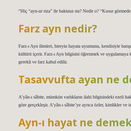
“Hiç “ayn-ur riza” ile baktınız mı? Nedir o? “Kusur görme
Farz ayn nedir?
Farz-ı Ayn ilimleri, bireyin hayata uyumunu, kendisiyle barış
kültürü içerir. Farz-ı Ayn bilgisini öğrenmek ve uygulamaya
gerekli ve farz kabul edilir.
Tasavvufta ayan ne 
A’yân-ı sâbite, mümkün varlıkların ilahi bilgisindeki ezeli hak
göre gerçekleşir. A’yân-ı sâbite’ye ayrıca özler, kimlikler ve is
Ayn-ı hayat ne deme