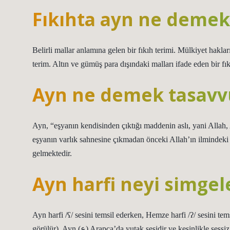
Fıkıhta ayn ne demek
Belirli mallar anlamına gelen bir fıkıh terimi. Mülkiyet hakla
terim. Altın ve gümüş para dışındaki malları ifade eden bir fık
Ayn ne demek tasavv
Ayn, “eşyanın kendisinden çıktığı maddenin aslı, yani Allah, A
eşyanın varlık sahnesine çıkmadan önceki Allah’ın ilmindeki
gelmektedir.
Ayn harfi neyi simgel
Ayn harfi /ʕ/ sesini temsil ederken, Hemze harfi /ʔ/ sesini te
görülür). Ayn (ع) Arapça’da yutak sesidir ve kesinlikle sess