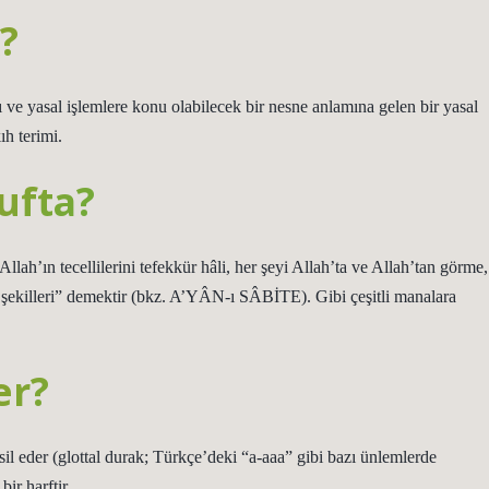
?
rı ve yasal işlemlere konu olabilecek bir nesne anlamına gelen bir yasal
ıh terimi.
ufta?
llah’ın tecellilerini tefekkür hâli, her şeyi Allah’ta ve Allah’tan görme,
 şekilleri” demektir (bkz. A’YÂN-ı SÂBİTE). Gibi çeşitli manalara
er?
msil eder (glottal durak; Türkçe’deki “a-aaa” gibi bazı ünlemlerde
iz bir harftir.