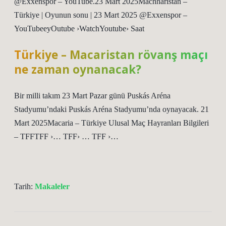
@Exxenspor – YouTube.23 Mart 2025Machharistan –
Türkiye | Oyunun sonu | 23 Mart 2025 @Exxenspor –
YouTubeeyOutube ›WatchYoutube› Saat
Türkiye – Macaristan rövanş maçı
ne zaman oynanacak?
Bir milli takım 23 Mart Pazar günü Puskás Aréna
Stadyumu’ndaki Puskás Aréna Stadyumu’nda oynayacak. 21
Mart 2025Macaria – Türkiye Ulusal Maç Hayranları Bilgileri
– TFFTFF ›… TFF› … TFF ›…
Tarih:
Makaleler