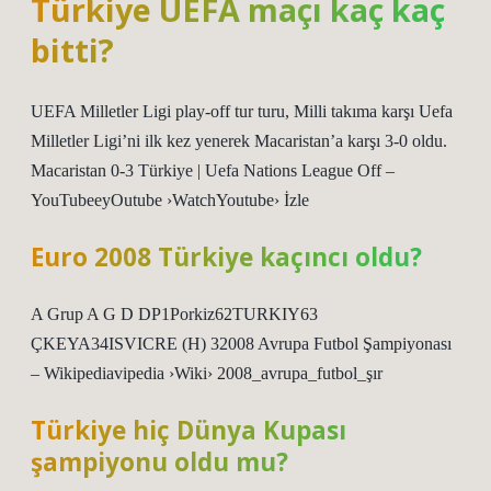
Türkiye UEFA maçı kaç kaç
bitti?
UEFA Milletler Ligi play-off tur turu, Milli takıma karşı Uefa
Milletler Ligi’ni ilk kez yenerek Macaristan’a karşı 3-0 oldu.
Macaristan 0-3 Türkiye | Uefa Nations League Off –
YouTubeeyOutube ›WatchYoutube› İzle
Euro 2008 Türkiye kaçıncı oldu?
A Grup A G D DP1Porkiz62TURKIY63
ÇKEYA34ISVICRE (H) 32008 Avrupa Futbol Şampiyonası
– Wikipediavipedia ›Wiki› 2008_avrupa_futbol_şır
Türkiye hiç Dünya Kupası
şampiyonu oldu mu?