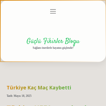
menüyü
Anasayfa
Gizlilik
Yasal
Hakkımızda
aç
Politikası
Uyarı
Güçlü Fikirler Blogu
Sağlam önerilerle hayatını güçlendir!
Türkiye Kaç Maç Kaybetti
Tarih: Mayıs 18, 2025