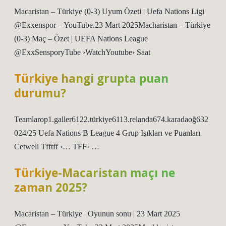
Macaristan – Türkiye (0-3) Uyum Özeti | Uefa Nations Ligi
@Exxenspor – YouTube.23 Mart 2025Macharistan – Türkiye
(0-3) Maç – Özet | UEFA Nations League
@ExxSensporyTube ›WatchYoutube› Saat
Türkiye hangi grupta puan
durumu?
Teamlarop1.galler6122.türkiye6113.relanda674.karadaoğ632
024/25 Uefa Nations B League 4 Grup Işıkları ve Puanları
Cetweli Tfftff ›… TFF› …
Türkiye-Macaristan maçı ne
zaman 2025?
Macaristan – Türkiye | Oyunun sonu | 23 Mart 2025