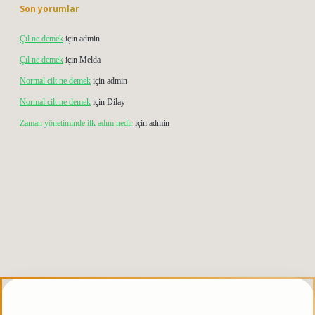
Son yorumlar
Çıl ne demek
için
admin
Çıl ne demek
için
Melda
Normal cilt ne demek
için
admin
Normal cilt ne demek
için
Dilay
Zaman yönetiminde ilk adım nedir
için
admin
etgiris.org