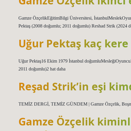
Gamze Özçelik ikinci 
Gamze ÖzçelikEğitimBilgi Üniversitesi, İstanbulMeslekOyun
Pektaş (2008 doğumlu; 2011 doğumlu) Reshad Strik (2024 d
Uğur Pektaş kaç kere
Uğur Pektaş16 Ekim 1979 İstanbul doğumluMesleğiOyuncuF
2011 doğumlu)2 hat daha
Reşad Strik’in eşi kim
TEMİZ DERGİ, TEMİZ GÜNDEM | Gamze Özçelik, Boşnak kök
Gamze Özçelik kimin