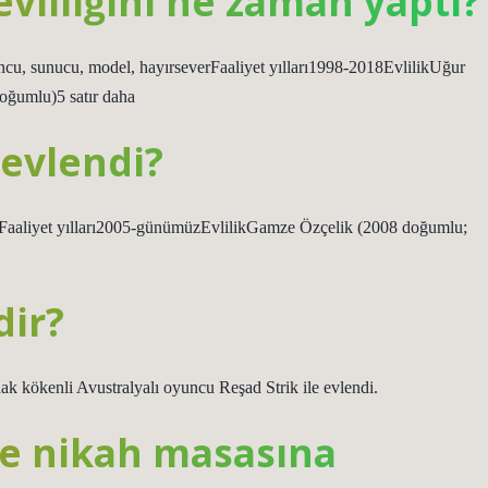
evliliğini ne zaman yaptı?
cu, sunucu, model, hayırseverFaaliyet yılları1998-2018EvlilikUğur
oğumlu)5 satır daha
 evlendi?
aaliyet yılları2005-günümüzEvlilikGamze Özçelik (2008 doğumlu;
dir?
enli Avustralyalı oyuncu Reşad Strik ile evlendi.
le nikah masasına