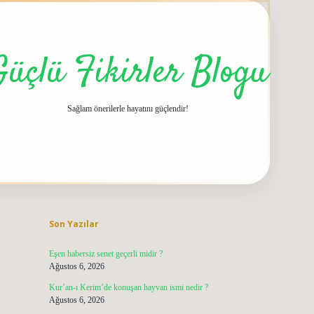
Güçlü Fikirler Blogu
Sağlam önerilerle hayatını güçlendir!
Sidebar
grandoperabet giriş
elexbett.net
tulipbetgiris.
Son Yazılar
Eşen habersiz senet geçerli midir ?
Ağustos 6, 2026
Kur’an-ı Kerim’de konuşan hayvan ismi nedir ?
Ağustos 6, 2026