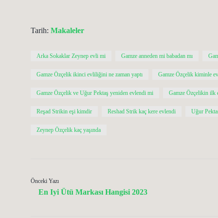
Tarih:
Makaleler
Arka Sokaklar Zeynep evli mi
Gamze anneden mi babadan mı
Gam
Gamze Özçelik ikinci evliliğini ne zaman yaptı
Gamze Özçelik kiminle ev
Gamze Özçelik ve Uğur Pektaş yeniden evlendi mi
Gamze Özçelikin ilk 
Reşad Strikin eşi kimdir
Reshad Strik kaç kere evlendi
Uğur Pektaş
Zeynep Özçelik kaç yaşında
Önceki Yazı
En Iyi Ütü Markası Hangisi 2023