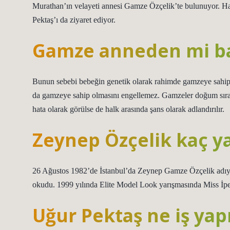
Murathan’ın velayeti annesi Gamze Özçelik’te bulunuyor. Haft
Pektaş’ı da ziyaret ediyor.
Gamze anneden mi b
Bunun sebebi bebeğin genetik olarak rahimde gamzeye sahi
da gamzeye sahip olmasını engellemez. Gamzeler doğum sıra
hata olarak görülse de halk arasında şans olarak adlandırılır.
Zeynep Özçelik kaç y
26 Ağustos 1982’de İstanbul’da Zeynep Gamze Özçelik adıyla
okudu. 1999 yılında Elite Model Look yarışmasında Miss İpek
Uğur Pektaş ne iş yap