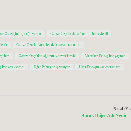
ze Özceliginin çocuğu var mı
Gamze Özçelik daha önce kiminle evlendi
lendi
Gamze Özçelik kiminle nikah masasına oturdu
eşi kim
Gamze Özçelikin oğlunun velayeti kimde
Murathan Pektaş kaç yaşında
 kaç kere evlendi
Uğur Pektaş ne iş yapıyor
Uğur Pektaşın kaç çocuğu var
Sonraki Yaz
Barok Diğer Adı Nedir