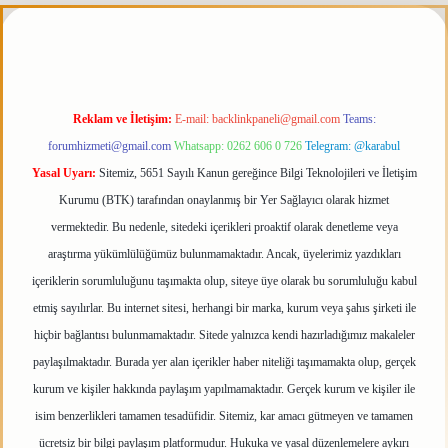
perabet giriş
elexbett.net
tulipbetgiris.org
Reklam ve İletişim:
E-mail:
backlinkpaneli@gmail.com
Teams:
forumhizmeti@gmail.com
Whatsapp: 0262 606 0 726
Telegram: @karabul
Yasal Uyarı:
Sitemiz, 5651 Sayılı Kanun gereğince Bilgi Teknolojileri ve İletişim
Kurumu (BTK) tarafından onaylanmış bir Yer Sağlayıcı olarak hizmet
vermektedir. Bu nedenle, sitedeki içerikleri proaktif olarak denetleme veya
araştırma yükümlülüğümüz bulunmamaktadır. Ancak, üyelerimiz yazdıkları
içeriklerin sorumluluğunu taşımakta olup, siteye üye olarak bu sorumluluğu kabul
etmiş sayılırlar. Bu internet sitesi, herhangi bir marka, kurum veya şahıs şirketi ile
hiçbir bağlantısı bulunmamaktadır. Sitede yalnızca kendi hazırladığımız makaleler
paylaşılmaktadır. Burada yer alan içerikler haber niteliği taşımamakta olup, gerçek
kurum ve kişiler hakkında paylaşım yapılmamaktadır. Gerçek kurum ve kişiler ile
isim benzerlikleri tamamen tesadüfidir. Sitemiz, kar amacı gütmeyen ve tamamen
ücretsiz bir bilgi paylaşım platformudur. Hukuka ve yasal düzenlemelere aykırı