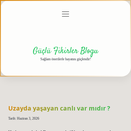
menüyü
Anasayfa
Gizlilik
Yasal
Hakkımızda
aç
Politikası
Uyarı
Güçlü Fikirler Blogu
Sağlam önerilerle hayatını güçlendir!
Uzayda yaşayan canlı var mıdır ?
Tarih: Haziran 3, 2026