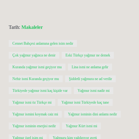
Tarih:
Makaleler
Cennet Bahçesi anlamına gelen isim nedir
Çok yağmur yağınca ne denir
Eski Türkçe yağmur ne demek
Kuranda yağmur ismi geçiyor mu
Lina ismi ne anlama gelir
Nehir ismi Kuranda geçiyor mu
Şiddetli yağmura ne ad verilir
Türkiyede yağmur ismi kaç kişide var
Yağmur ismi nadir mi
Yağmur ismi öz Türkçe mi
Yağmur ismi Türkiyede kaç tane
Yağmur ismini koymak caiz mi
Yağmur isminin dini anlamı nedir
Yağmur isminin enerjisi nedir
Yağmur Kürt ismi mi
Yağmur özel isim mi
Yağmuru kim yağdırıyor ayeti