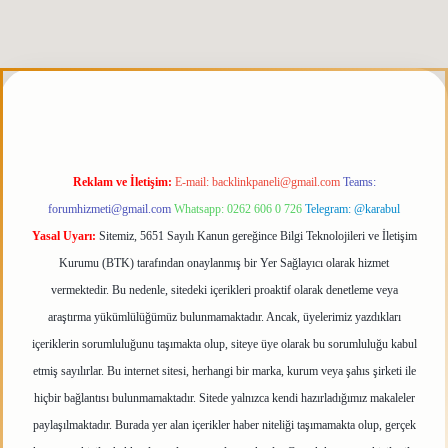
iris.org
Reklam ve İletişim:
E-mail:
backlinkpaneli@gmail.com
Teams:
forumhizmeti@gmail.com
Whatsapp: 0262 606 0 726
Telegram: @karabul
Yasal Uyarı:
Sitemiz, 5651 Sayılı Kanun gereğince Bilgi Teknolojileri ve İletişim
Kurumu (BTK) tarafından onaylanmış bir Yer Sağlayıcı olarak hizmet
vermektedir. Bu nedenle, sitedeki içerikleri proaktif olarak denetleme veya
araştırma yükümlülüğümüz bulunmamaktadır. Ancak, üyelerimiz yazdıkları
içeriklerin sorumluluğunu taşımakta olup, siteye üye olarak bu sorumluluğu kabul
etmiş sayılırlar. Bu internet sitesi, herhangi bir marka, kurum veya şahıs şirketi ile
hiçbir bağlantısı bulunmamaktadır. Sitede yalnızca kendi hazırladığımız makaleler
paylaşılmaktadır. Burada yer alan içerikler haber niteliği taşımamakta olup, gerçek