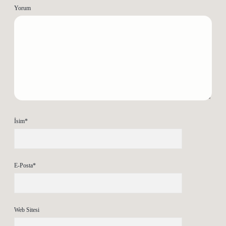
Yorum
İsim*
E-Posta*
Web Sitesi