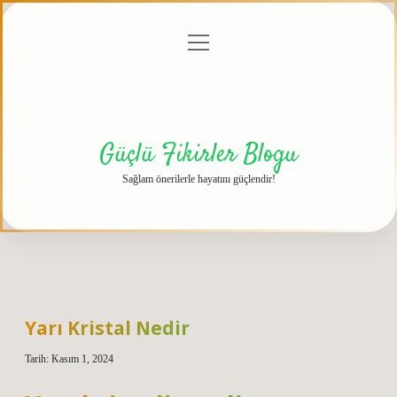
menüyü
Anasayfa
Gizlilik
Yasal
Hakkımızda
aç
Politikası
Uyarı
Güçlü Fikirler Blogu
Sağlam önerilerle hayatını güçlendir!
Yarı Kristal Nedir
Tarih: Kasım 1, 2024