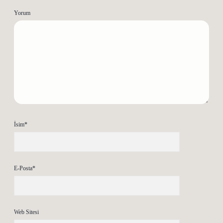
Yorum
İsim*
E-Posta*
Web Sitesi