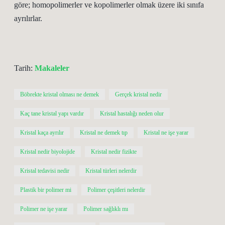
göre; homopolimerler ve kopolimerler olmak üzere iki sınıfa
ayrılırlar.
Tarih:
Makaleler
Böbrekte kristal olması ne demek
Gerçek kristal nedir
Kaç tane kristal yapı vardır
Kristal hastalığı neden olur
Kristal kaça ayrılır
Kristal ne demek tıp
Kristal ne işe yarar
Kristal nedir biyolojide
Kristal nedir fizikte
Kristal tedavisi nedir
Kristal türleri nelerdir
Plastik bir polimer mi
Polimer çeşitleri nelerdir
Polimer ne işe yarar
Polimer sağlıklı mı