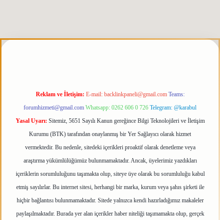
erabet giriş
elexbett.net
tulipbetgiris.org
Reklam ve İletişim:
E-mail:
backlinkpaneli@gmail.com
Teams:
forumhizmeti@gmail.com
Whatsapp: 0262 606 0 726
Telegram: @karabul
Yasal Uyarı:
Sitemiz, 5651 Sayılı Kanun gereğince Bilgi Teknolojileri ve İletişim
Kurumu (BTK) tarafından onaylanmış bir Yer Sağlayıcı olarak hizmet
vermektedir. Bu nedenle, sitedeki içerikleri proaktif olarak denetleme veya
araştırma yükümlülüğümüz bulunmamaktadır. Ancak, üyelerimiz yazdıkları
içeriklerin sorumluluğunu taşımakta olup, siteye üye olarak bu sorumluluğu kabul
etmiş sayılırlar. Bu internet sitesi, herhangi bir marka, kurum veya şahıs şirketi ile
hiçbir bağlantısı bulunmamaktadır. Sitede yalnızca kendi hazırladığımız makaleler
paylaşılmaktadır. Burada yer alan içerikler haber niteliği taşımamakta olup, gerçek