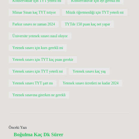
Konservatuar için TYT yeterli mi
Konservatuvar için ayt gerekli mi
Mimar Sinan kaç TYT istiyor
Müzik öğretmenliği için TYT yeterli mi
Parkur sınavı ne zaman 2024
TYTde 150 puan kaç net yapar
Üniversite yetenek sınavı nasıl oluyor
Yetenek sınavı için kurs gerekli mi
Yetenek sınavı için TYT kaç puan gerekir
Yetenek sınavı için TYT yeterli mi
Yetenek sınavı kaç yaş
Yetenek sınavı TYT şart mı
Yetenek sınavı ücretleri ne kadar 2024
Yetenek sınavına girerken ne gerekli
Önceki Yazı
Boğulma Kaç Dk Sürer