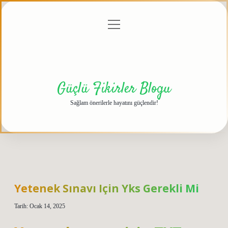
menüyü
Anasayfa
Gizlilik
Yasal
Hakkımızda
aç
Politikası
Uyarı
Güçlü Fikirler Blogu
Sağlam önerilerle hayatını güçlendir!
Yetenek Sınavı Için Yks Gerekli Mi
Tarih: Ocak 14, 2025