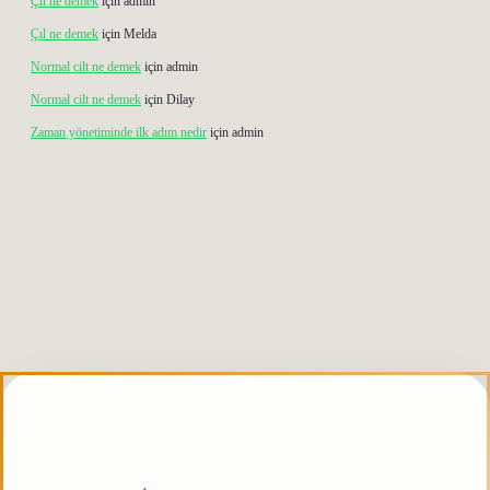
Çıl ne demek
için
admin
Çıl ne demek
için
Melda
Normal cilt ne demek
için
admin
Normal cilt ne demek
için
Dilay
Zaman yönetiminde ilk adım nedir
için
admin
doperabet giriş
elexbett.net
tulipbetgiris.org