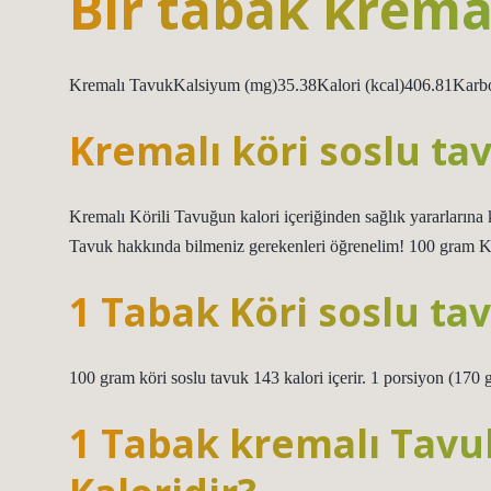
Bir tabak kremal
Kremalı TavukKalsiyum (mg)35.38Kalori (kcal)406.81Karbonh
Kremalı köri soslu ta
Kremalı Körili Tavuğun kalori içeriğinden sağlık yararlarına
Tavuk hakkında bilmeniz gerekenleri öğrenelim! 100 gram Kre
1 Tabak Köri soslu ta
100 gram köri soslu tavuk 143 kalori içerir. 1 porsiyon (170 gr
1 Tabak kremalı Tavu