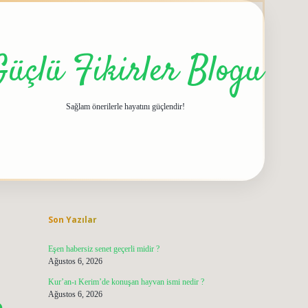
Güçlü Fikirler Blogu
Sağlam önerilerle hayatını güçlendir!
Sidebar
grandoperabet giriş
elexbett.net
tulipbetgiris
Son Yazılar
Eşen habersiz senet geçerli midir ?
Ağustos 6, 2026
Kur’an-ı Kerim’de konuşan hayvan ismi nedir ?
Ağustos 6, 2026