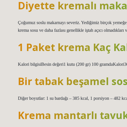
Diyette kremalı maka
Çoğumuz soslu makarnayı severiz. Yediğimiz birçok yemeğe s
krema sosu ve daha fazlası genellikle iştah açıcı olmadıkları ve
1 Paket krema Kaç Kal
Kalori bilgisiBesin değeri1 kutu (200 gr) 100 gramdaKalori3
Bir tabak beşamel sos
Diğer boyutlar: 1 su bardağı – 385 kcal, 1 porsiyon – 482 kc
Krema mantarlı tavuk