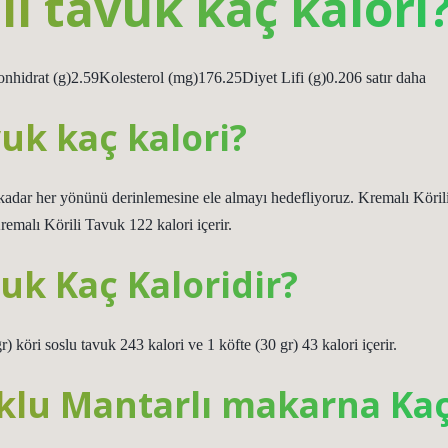
ı tavuk kaç kalori
idrat (g)2.59Kolesterol (mg)176.25Diyet Lifi (g)0.206 satır daha
vuk kaç kalori?
 kadar her yönünü derinlemesine ele almayı hedefliyoruz. Kremalı Köril
malı Körili Tavuk 122 kalori içerir.
vuk Kaç Kaloridir?
) köri soslu tavuk 243 kalori ve 1 köfte (30 gr) 43 kalori içerir.
klu Mantarlı makarna Ka