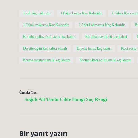
1 kilo kaç kaloridir
1 Paket krema Kaç Kaloridir
1 Tabak Köri sosl
1 Tabak makarna Kaç Kaloridir
2 Adet Lahmacun Kaç Kaloridir
Bi
Bir tabak pilav üstü tavuk kaç kalori
Bir tabak tavuk eti kaç kalori
Diyette öğün kaç kalori olmalı
Diyette tavuk kaç kalori
Köri soslu 
Krema mantarlı tavuk kaç kalori
Kremalı köri soslu tavuk kaç kalori
Önceki Yazı
Soğuk Alt Tonlu Cilde Hangi Saç Rengi
Bir yanıt yazın