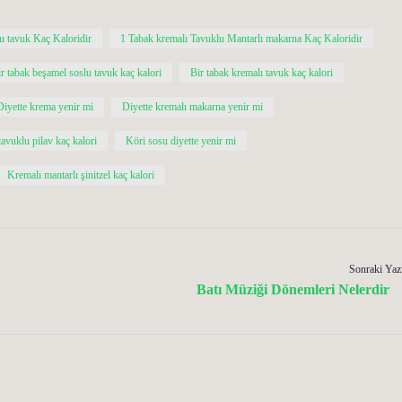
u tavuk Kaç Kaloridir
1 Tabak kremalı Tavuklu Mantarlı makarna Kaç Kaloridir
r tabak beşamel soslu tavuk kaç kalori
Bir tabak kremalı tavuk kaç kalori
Diyette krema yenir mi
Diyette kremalı makarna yenir mi
tavuklu pilav kaç kalori
Köri sosu diyette yenir mi
Kremalı mantarlı şinitzel kaç kalori
Sonraki Yaz
Batı Müziği Dönemleri Nelerdir