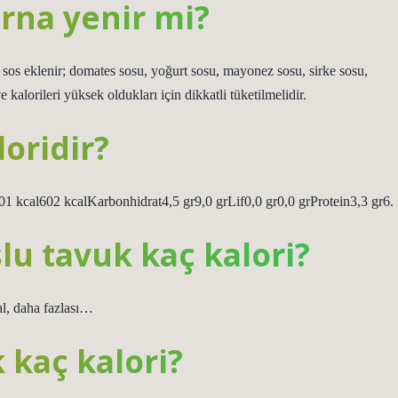
rna yenir mi?
os eklenir; domates sosu, yoğurt sosu, mayonez sosu, sirke sosu,
 kalorileri yüksek oldukları için dikkatli tüketilmelidir.
oridir?
01 kcal602 kcalKarbonhidrat4,5 gr9,0 grLif0,0 gr0,0 grProtein3,3 gr6.
lu tavuk kaç kalori?
al, daha fazlası…
 kaç kalori?