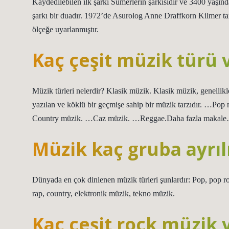
Kaydedilebilen ilk şarkı Sümerlerin şarkısıdır ve 3400 yaşında
şarkı bir duadır. 1972’de Asurolog Anne Draffkorn Kilmer t
ölçeğe uyarlanmıştır.
Kaç çeşit müzik türü 
Müzik türleri nelerdir? Klasik müzik. Klasik müzik, genellikl
yazılan ve köklü bir geçmişe sahip bir müzik tarzıdır. 
Country müzik. …Caz müzik. …Reggae.Daha fazla makale
Müzik kaç gruba ayrıl
Dünyada en çok dinlenen müzik türleri şunlardır: Pop, pop ro
rap, country, elektronik müzik, tekno müzik.
Kaç çeşit rock müzik 