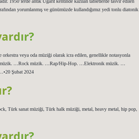
dır. 1950’lerde antik Ugarit kentinde kazılan tabletlerde tasvir edilen
arafından yorumlanmış ve günümüzde kullandığımız yedi tonlu diatonik
vardır?
e orkestra veya oda müziği olarak icra edilen, genellikle notasyonla
…Pop müzik. …Rock müzik. …Rap/Hip-Hop. …Elektronik müzik. …
…•20 Şubat 2024
ır?
ck, Türk sanat müziği, Türk halk müziği, metal, heavy metal, hip pop,
vardır?