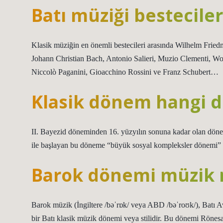
Batı müziği besteciler
Klasik müziğin en önemli bestecileri arasında Wilhelm Fri
Johann Christian Bach, Antonio Salieri, Muzio Clementi, 
Niccolò Paganini, Gioacchino Rossini ve Franz Schubert…
Klasik dönem hangi d
II. Bayezid döneminden 16. yüzyılın sonuna kadar olan dönem
ile başlayan bu döneme “büyük sosyal kompleksler dönemi” d
Barok dönemi müzik 
Barok müzik (İngiltere /bəˈrɒk/ veya ABD /bəˈroʊk/), Batı Av
bir Batı klasik müzik dönemi veya stilidir. Bu dönemi Rönes