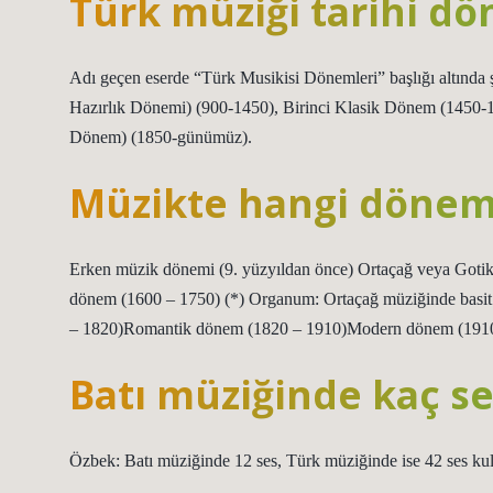
Türk müziği tarihi dö
Adı geçen eserde “Türk Musikisi Dönemleri” başlığı altında ş
Hazırlık Dönemi) (900-1450), Birinci Klasik Dönem (1450
Dönem) (1850-günümüz).
Müzikte hangi döneml
Erken müzik dönemi (9. yüzyıldan önce) Ortaçağ veya Gotik
dönem (1600 – 1750) (*) Organum: Ortaçağ müziğinde basit b
– 1820)Romantik dönem (1820 – 1910)Modern dönem (1910
Batı müziğinde kaç se
Özbek: Batı müziğinde 12 ses, Türk müziğinde ise 42 ses kull