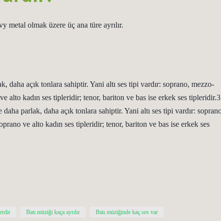
 metal olmak üzere üç ana türe ayrılır.
k, daha açık tonlara sahiptir. Yani altı ses tipi vardır: soprano, mezzo-
alto kadın ses tipleridir; tenor, bariton ve bas ise erkek ses tipleridir.3
aha parlak, daha açık tonlara sahiptir. Yani altı ses tipi vardır: soprano
rano ve alto kadın ses tipleridir; tenor, bariton ve bas ise erkek ses
erdir
Batı müziği kaça ayrılır
Batı müziğinde kaç ses var