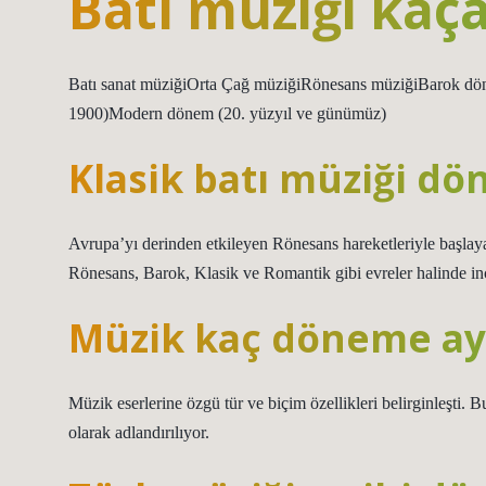
Batı müziği kaça
Batı sanat müziğiOrta Çağ müziğiRönesans müziğiBarok 
1900)Modern dönem (20. yüzyıl ve günümüz)
Klasik batı müziği dö
Avrupa’yı derinden etkileyen Rönesans hareketleriyle başlay
Rönesans, Barok, Klasik ve Romantik gibi evreler halinde inc
Müzik kaç döneme ayr
Müzik eserlerine özgü tür ve biçim özellikleri belirginleşt
olarak adlandırılıyor.