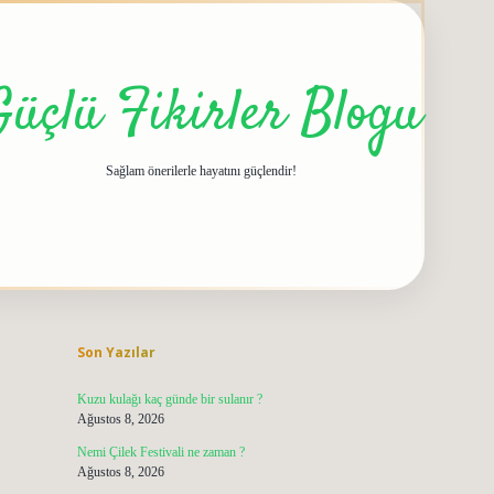
Güçlü Fikirler Blogu
Sağlam önerilerle hayatını güçlendir!
Sidebar
grandoperabet giriş
elexbett.net
tulipbetgiris.o
Son Yazılar
Kuzu kulağı kaç günde bir sulanır ?
Ağustos 8, 2026
Nemi Çilek Festivali ne zaman ?
Ağustos 8, 2026