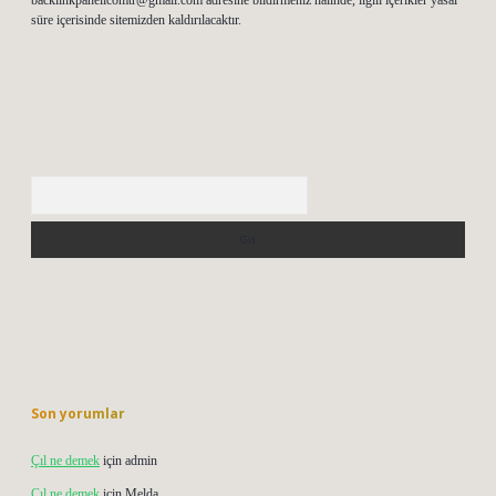
backlinkpanelicomtr@gmail.com
adresine bildirmeniz halinde, ilgili içerikler yasal
süre içerisinde sitemizden kaldırılacaktır.
Arama
Son yorumlar
Çıl ne demek
için
admin
Çıl ne demek
için
Melda