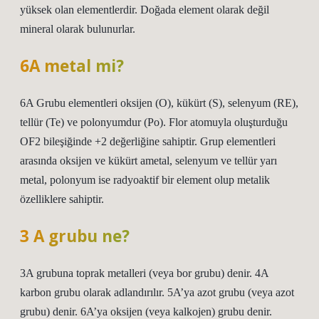
yüksek olan elementlerdir. Doğada element olarak değil
mineral olarak bulunurlar.
6A metal mi?
6A Grubu elementleri oksijen (O), kükürt (S), selenyum (RE),
tellür (Te) ve polonyumdur (Po). Flor atomuyla oluşturduğu
OF2 bileşiğinde +2 değerliğine sahiptir. Grup elementleri
arasında oksijen ve kükürt ametal, selenyum ve tellür yarı
metal, polonyum ise radyoaktif bir element olup metalik
özelliklere sahiptir.
3 A grubu ne?
3A grubuna toprak metalleri (veya bor grubu) denir. 4A
karbon grubu olarak adlandırılır. 5A’ya azot grubu (veya azot
grubu) denir. 6A’ya oksijen (veya kalkojen) grubu denir.