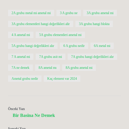
2A grubu metal mi ametal mi
3 A grubu ne
3A grubu ametal mi
3A grubu elementleri hangi değerlikleri alir
3A grubu hangi blokta
4 A ametal mi
5A grubu elementleri ametal mi
5A grubu hangi değerlikleri alır
6 A grubu nedir
6A metal mi
7 A ametal mi
7A grubu asit mi
7A grubu hangi değerlikleri alır
7A ne demek
8A ametal mı
8A grubu ametal mi
Ametal grubu nedir
Kaç element var 2024
Önceki Yazı
Bir Basina Ne Demek
Sonraki Yazı