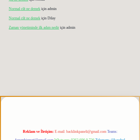
Normal cilt ne demek
için
admin
Normal cilt ne demek
için
Dilay
Zaman yönetiminde ilk adım nedir
için
admin
iris.org
Reklam ve İletişim:
E-mail:
backlinkpaneli@gmail.com
Teams: