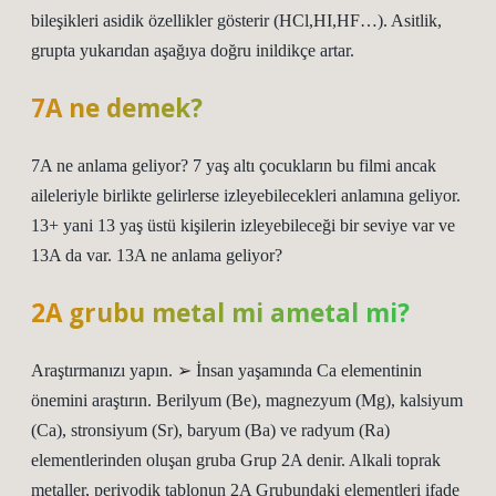
bileşikleri asidik özellikler gösterir (HCl,HI,HF…). Asitlik,
grupta yukarıdan aşağıya doğru inildikçe artar.
7A ne demek?
7A ne anlama geliyor? 7 yaş altı çocukların bu filmi ancak
aileleriyle birlikte gelirlerse izleyebilecekleri anlamına geliyor.
13+ yani 13 yaş üstü kişilerin izleyebileceği bir seviye var ve
13A da var. 13A ne anlama geliyor?
2A grubu metal mi ametal mi?
Araştırmanızı yapın. ➢ İnsan yaşamında Ca elementinin
önemini araştırın. Berilyum (Be), magnezyum (Mg), kalsiyum
(Ca), stronsiyum (Sr), baryum (Ba) ve radyum (Ra)
elementlerinden oluşan gruba Grup 2A denir. Alkali toprak
metaller, periyodik tablonun 2A Grubundaki elementleri ifade