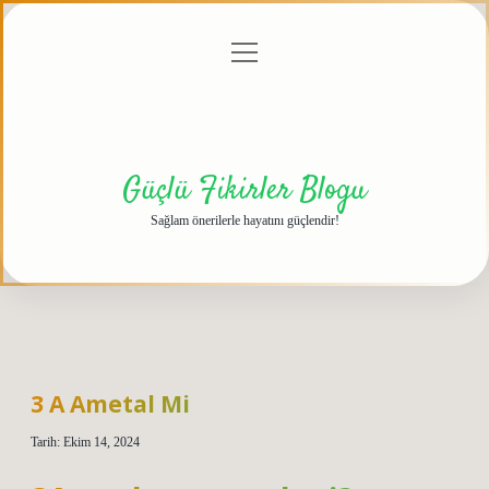
menüyü
Anasayfa
Gizlilik
Yasal
Hakkımızda
aç
Politikası
Uyarı
Güçlü Fikirler Blogu
Sağlam önerilerle hayatını güçlendir!
3 A Ametal Mi
Tarih: Ekim 14, 2024