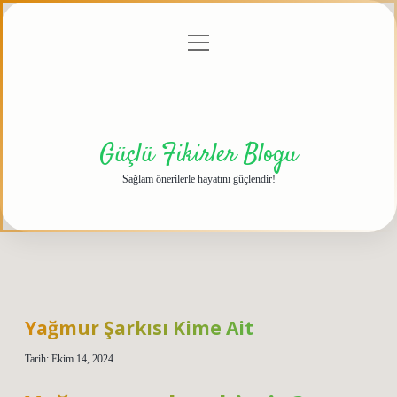
menüyü
Anasayfa
Gizlilik
Yasal
Hakkımızda
aç
Politikası
Uyarı
Güçlü Fikirler Blogu
Sağlam önerilerle hayatını güçlendir!
Yağmur Şarkısı Kime Ait
Tarih: Ekim 14, 2024