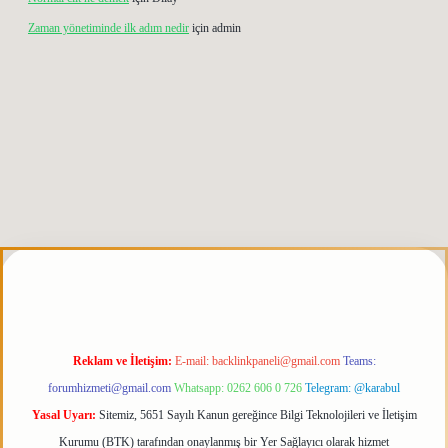
Zaman yönetiminde ilk adım nedir
için
admin
giriş
elexbett.net
tulipbetgiris.org
Reklam ve İletişim:
E-mail:
backlinkpaneli@gmail.com
Teams:
forumhizmeti@gmail.com
Whatsapp: 0262 606 0 726
Telegram: @karabul
Yasal Uyarı:
Sitemiz, 5651 Sayılı Kanun gereğince Bilgi Teknolojileri ve İletişim
Kurumu (BTK) tarafından onaylanmış bir Yer Sağlayıcı olarak hizmet