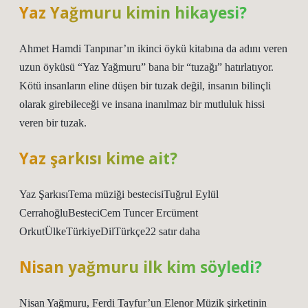
Yaz Yağmuru kimin hikayesi?
Ahmet Hamdi Tanpınar’ın ikinci öykü kitabına da adını veren
uzun öyküsü “Yaz Yağmuru” bana bir “tuzağı” hatırlatıyor.
Kötü insanların eline düşen bir tuzak değil, insanın bilinçli
olarak girebileceği ve insana inanılmaz bir mutluluk hissi
veren bir tuzak.
Yaz şarkısı kime ait?
Yaz ŞarkısıTema müziği bestecisiTuğrul Eylül
CerrahoğluBesteciCem Tuncer Ercüment
OrkutÜlkeTürkiyeDilTürkçe22 satır daha
Nisan yağmuru ilk kim söyledi?
Nisan Yağmuru, Ferdi Tayfur’un Elenor Müzik şirketinin