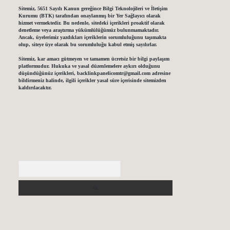
Sitemiz, 5651 Sayılı Kanun gereğince Bilgi Teknolojileri ve İletişim
Kurumu (BTK) tarafından onaylanmış bir Yer Sağlayıcı olarak
hizmet vermektedir. Bu nedenle, sitedeki içerikleri proaktif olarak
denetleme veya araştırma yükümlülüğümüz bulunmamaktadır.
Ancak, üyelerimiz yazdıkları içeriklerin sorumluluğunu taşımakta
olup, siteye üye olarak bu sorumluluğu kabul etmiş sayılırlar.
Sitemiz, kar amacı gütmeyen ve tamamen ücretsiz bir bilgi paylaşım
platformudur. Hukuka ve yasal düzenlemelere aykırı olduğunu
düşündüğünüz içerikleri,
backlinkpanelicomtr@gmail.com
adresine
bildirmeniz halinde, ilgili içerikler yasal süre içerisinde sitemizden
kaldırılacaktır.
Arama