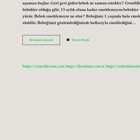
aşaması başlar. Geri geri giden bebek ne zaman emekler? Genellik
bebekler olduğu gibi, 13 aylık olana kadar emeklemeyen bebekler
yürür. Bebek emeklemezse ne olur? Bebeğiniz 1 yaşında hala emek
olabilir. Bebeğinizi gözlemlediğinizde kollarıyla emeklediğini…
Emekleme
Devamını okuyun
Yorum Bırak
Belirtileri
Nelerdir
https://coinciforum.com
https://ikonium.com.tr
https://sehrinistan