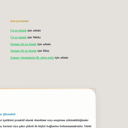
Son yorumlar
Çıl ne demek
için
admin
Çıl ne demek
için
Melda
Normal cilt ne demek
için
admin
Normal cilt ne demek
için
Dilay
Zaman yönetiminde ilk adım nedir
için
admin
m: @karabul
eki içerikleri proaktif olarak denetleme veya araştırma yükümlülüğümüz
a, kurum veya şahıs şirketi ile hiçbir bağlantısı bulunmamaktadır. Sitede