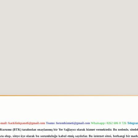
-mail:
backlinkpaneli@gmail.com
Teams:
forumhizmeti@gmail.com
Whatsapp: 0262 606 0 726
Telegra
im Kurumu (BTK) tarafından onaylanmış bir Yer Sağlayıcı olarak hizmet vermektedir. Bu nedenle, sited
 olup, siteye üye olarak bu sorumluluğu kabul etmiş sayılırlar. Bu internet sitesi, herhangi bir mark