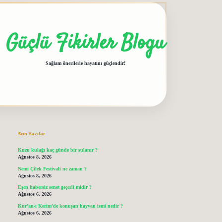
Güçlü Fikirler Blogu
Sağlam önerilerle hayatını güçlendir!
Sidebar
grandoperabet giriş
elexbett.net
tulipbetgiris.org
Son Yazılar
Kuzu kulağı kaç günde bir sulanır ?
Ağustos 8, 2026
Nemi Çilek Festivali ne zaman ?
Ağustos 8, 2026
Eşen habersiz senet geçerli midir ?
Ağustos 6, 2026
Kur’an-ı Kerim’de konuşan hayvan ismi nedir ?
Ağustos 6, 2026