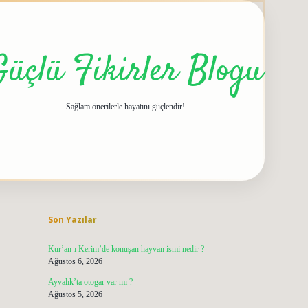
Güçlü Fikirler Blogu
Sağlam önerilerle hayatını güçlendir!
Sidebar
grandoperabet giriş
elexbett.net
tulipbetgiris
Son Yazılar
Kur’an-ı Kerim’de konuşan hayvan ismi nedir ?
Ağustos 6, 2026
Ayvalık’ta otogar var mı ?
Ağustos 5, 2026