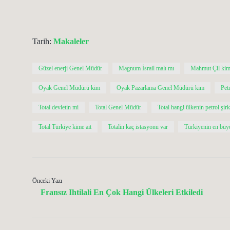
Tarih:
Makaleler
Güzel enerji Genel Müdür
Magnum İsrail malı mı
Mahmut Çil kim
Oyak Genel Müdürü kim
Oyak Pazarlama Genel Müdürü kim
Petr
Total devletin mi
Total Genel Müdür
Total hangi ülkenin petrol şirk
Total Türkiye kime ait
Totalin kaç istasyonu var
Türkiyenin en büyü
Önceki Yazı
Fransız Ihtilali En Çok Hangi Ülkeleri Etkiledi