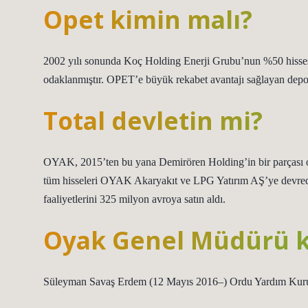
Opet kimin malı?
2002 yılı sonunda Koç Holding Enerji Grubu’nun %50 hisses
odaklanmıştır. OPET’e büyük rekabet avantajı sağlayan depo
Total devletin mi?
OYAK, 2015’ten bu yana Demirören Holding’in bir parçası o
tüm hisseleri OYAK Akaryakıt ve LPG Yatırım AŞ’ye devred
faaliyetlerini 325 milyon avroya satın aldı.
Oyak Genel Müdürü 
Süleyman Savaş Erdem (12 Mayıs 2016–) Ordu Yardım Kur