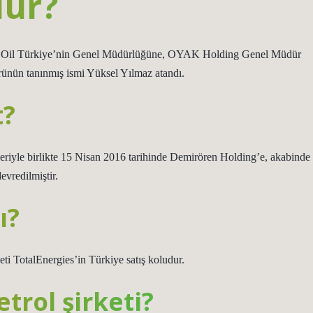
dür?
AL Oil Türkiye’nin Genel Müdürlüğüne, OYAK Holding Genel Müdür
ünün tanınmış ismi Yüksel Yılmaz atandı.
t?
tleriyle birlikte 15 Nisan 2016 tarihinde Demirören Holding’e, akabinde
vredilmiştir.
ı?
eti TotalEnergies’in Türkiye satış koludur.
trol şirketi?