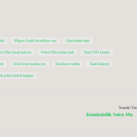
dir
Migros İsraili destekliyor mu
Opet kimin malı
ol Ofisi İsrail malı mı
Petrol Ofisi kimin malı
Total CEO kimdir
eti
Total İsrail markası mı
Total kime satıldı
Total kimlerin
k petrol şirketi hangisi
Sonraki Yaz
Komünistlik Solcu Mu