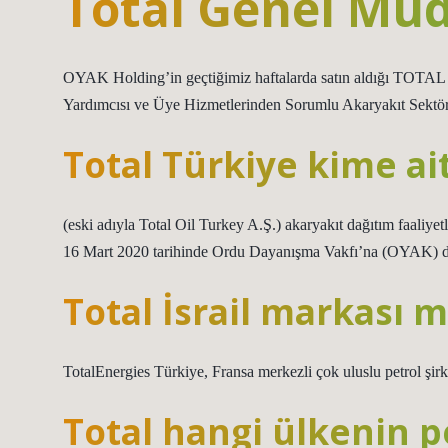
Total Genel Mü
OYAK Holding’in geçtiğimiz haftalarda satın aldığı TOT
Yardımcısı ve Üye Hizmetlerinden Sorumlu Akaryakıt Sektör
Total Türkiye kime ai
(eski adıyla Total Oil Turkey A.Ş.) akaryakıt dağıtım faaliye
16 Mart 2020 tarihinde Ordu Dayanışma Vakfı’na (OYAK) de
Total İsrail markası m
TotalEnergies Türkiye, Fransa merkezli çok uluslu petrol şirk
Total hangi ülkenin pe